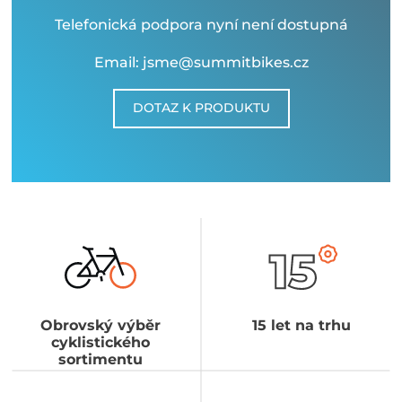
Telefonická podpora nyní není dostupná
Email: jsme@summitbikes.cz
DOTAZ K PRODUKTU
Obrovský výběr
15 let na trhu
cyklistického
sortimentu