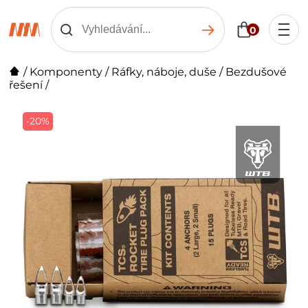
0
/
Komponenty
/
Ráfky, náboje, duše
/
Bezdušové
řešení
/
-20%