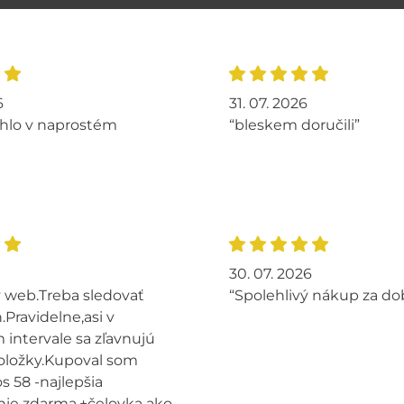
6
31. 07. 2026
hlo v naprostém
“bleskem doručili”
30. 07. 2026
 web.Treba sledovať
“Spolehlivý nákup za do
.Pravidelne,asi v
intervale sa zľavnujú
oložky.Kupoval som
s 58 -najlepšia
ie zdarma,+čelovka ako