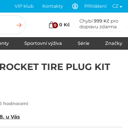
VIP klub
Kontakty
Přihlášení
CZ
Chybí
999 Kč
pro
0 Kč
0
dopravu zdarma
nty
Sportovní výživa
Série
Značky
u
Stany
Spací pytle
Karimatky
ROCKET TIRE PLUG KIT
0 hodnocení
 8. u Vás