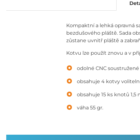
Deta
Kompaktní a lehká opravná sa
bezdušového pláště. Sada obs
zůstane uvnitř pláště a zabraň
Kotvu lze použít znovu a v př
odolné CNC soustružené 
obsahuje 4 kotvy voliteln
obsahuje 15 ks knotů 1,5
váha 55 gr.