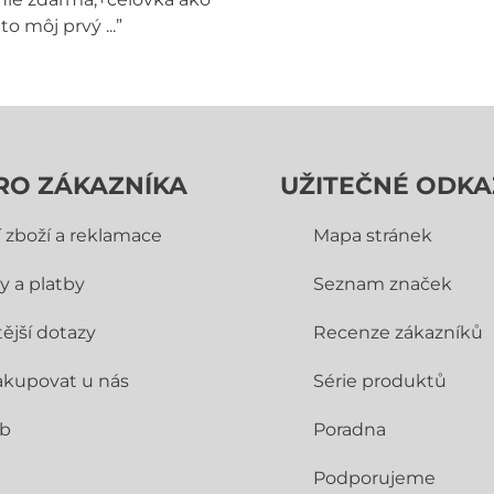
to môj prvý ...”
RO ZÁKAZNÍKA
UŽITEČNÉ ODKA
í zboží a reklamace
Mapa stránek
y a platby
Seznam značek
ější dotazy
Recenze zákazníků
akupovat u nás
Série produktů
ub
Poradna
Podporujeme