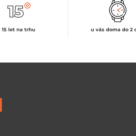
15 let na trhu
u vás doma do 2 
ů