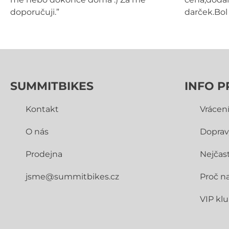
doporučuji.”
darček.Bol 
SUMMITBIKES
INFO P
Kontakt
Vrácen
O nás
Doprav
Prodejna
Nejčast
jsme@summitbikes.cz
Proč n
VIP kl