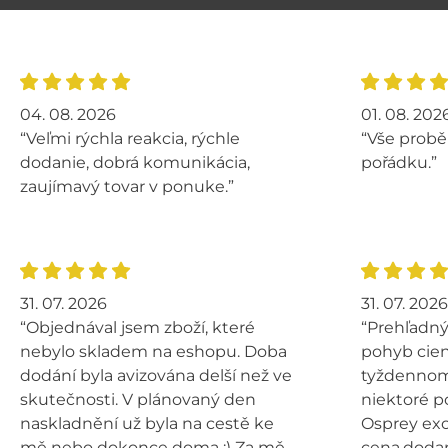
04. 08. 2026
01. 08. 202
“Veľmi rýchla reakcia, rýchle
“Vše probě
dodanie, dobrá komunikácia,
pořádku.”
zaujímavý tovar v ponuke.”
31. 07. 2026
31. 07. 2026
“Objednával jsem zboží, které
“Prehľadný
nebylo skladem na eshopu. Doba
pohyb cien
dodání byla avizována delší než ve
tyždennom 
skutečnosti. V plánovaný den
niektoré p
naskladnění už byla na cestě ke
Osprey exo
mě nebo dokonce doma :) Za mě
cena,dodan