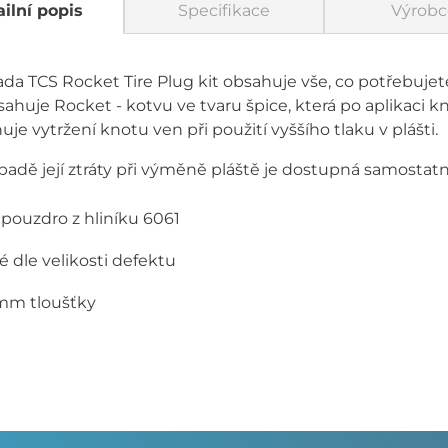
ilní popis
Specifikace
Výrobc
da TCS Rocket Tire Plug kit obsahuje vše, co potřebuje
ahuje Rocket - kotvu ve tvaru špice, která po aplikaci 
uje vytržení knotu ven při použití vyššího tlaku v plášti.
ípadě její ztráty při výměně pláště je dostupná samostatn
pouzdro z hliníku 6061
é dle velikosti defektu
 mm tloušťky