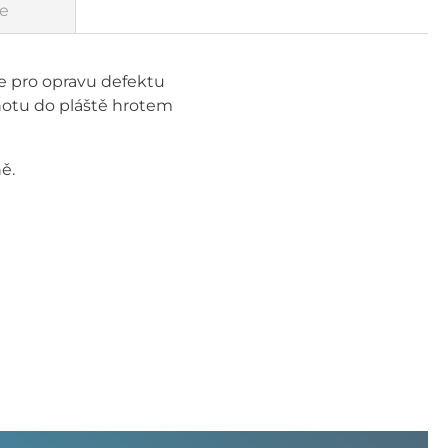
e
te pro opravu defektu
knotu do pláště hrotem
ě.