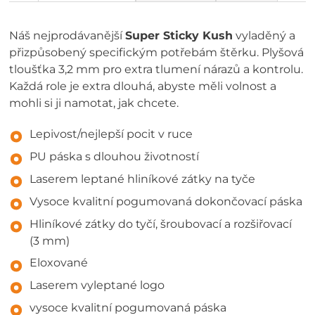
Náš nejprodávanější
Super Sticky Kush
vyladěný a
přizpůsobený specifickým potřebám štěrku. Plyšová
tloušťka 3,2 mm pro extra tlumení nárazů a kontrolu.
Každá role je extra dlouhá, abyste měli volnost a
mohli si ji namotat, jak chcete.
Lepivost/nejlepší pocit v ruce
PU páska s dlouhou životností
Laserem leptané hliníkové zátky na tyče
Vysoce kvalitní pogumovaná dokončovací páska
Hliníkové zátky do tyčí, šroubovací a rozšiřovací
(3 mm)
Eloxované
Laserem vyleptané logo
vysoce kvalitní pogumovaná páska