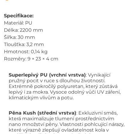
Specifikace:
Materiál: PU
Délka: 2200 mm
Šířka: 30 mm
Tloušťka: 3,2 mm
Hmotnost: 0,14 kg
Rozměry: 9 × 23 × 4 cm
Superlepivý PU (vrchní vrstva)
: Vynikající
pružný pocit v ruce s dlouhou životností.
Extrémně pokročilý polyuretan, který zůstává
lepivý i za mokra. Vysoce odolný vůči UV záření,
klimatickým vlivům a potu.
Pěna Kush (střední vrstva)
: Exkluzivní směs,
která maximalizuje tlumení prostřednictvím
nano množství pěny. Vlastnosti pohlcující nárazy,
které výrazně zlepšují ovladatelnost kola v