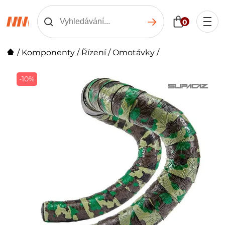
0
/
Komponenty
/
Řízení
/
Omotávky
/
-10%