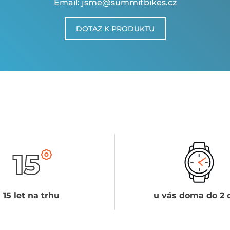
Email: jsme@summitbikes.cz
DOTAZ K PRODUKTU
15 let na trhu
u vás doma do 2 