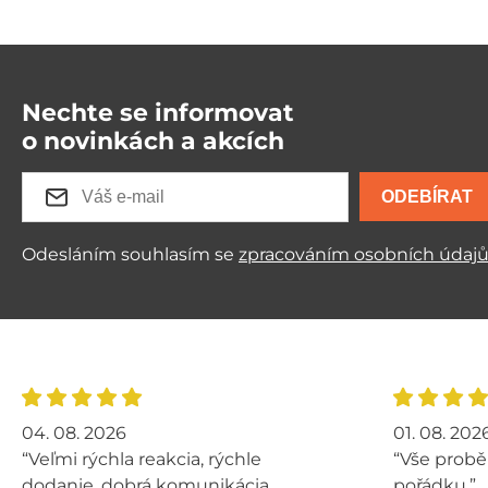
Nechte se informovat
o novinkách a akcích
ODEBÍRAT
Odesláním souhlasím se
zpracováním osobních údaj
04. 08. 2026
01. 08. 202
“Veľmi rýchla reakcia, rýchle
“Vše probě
dodanie, dobrá komunikácia,
pořádku.”