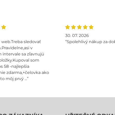
30. 07. 2026
 web.Treba sledovať
“Spolehlivý nákup za do
.Pravidelne,asi v
intervale sa zľavnujú
oložky.Kupoval som
s 58 -najlepšia
ie zdarma,+čelovka ako
to môj prvý ...”