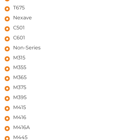
T675
Nexave
C501
C601
Non-Series
M315
M355
M365
M375
M395
M415
M416
M416A
M445