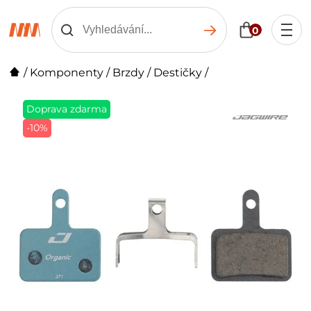
0
/
Komponenty
/
Brzdy
/
Destičky
/
Doprava zdarma
-10%