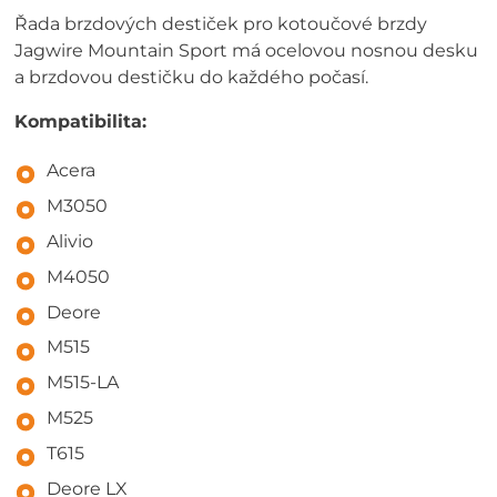
Řada brzdových destiček pro kotoučové brzdy
Jagwire Mountain Sport má ocelovou nosnou desku
a brzdovou destičku do každého počasí.
Kompatibilita:
Acera
M3050
Alivio
M4050
Deore
M515
M515-LA
M525
T615
Deore LX