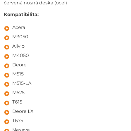
červená nosná deska (ocel)
Kompatibilita:
Acera
M3050
Alivio
M4050
Deore
M515
M515-LA
M525
T615
Deore LX
T675
Nexave