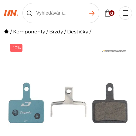
0
/
Komponenty
/
Brzdy
/
Destičky
/
-10%