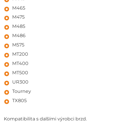
M465
M475
M485
M486
M575
MT200
MT400
MT500
UR300
Tourney
TX805
Kompatibilita s dalšími výrobci brzd.