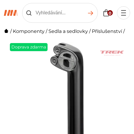
0
/
Komponenty
/
Sedla a sedlovky
/
Příslušenství
/
Doprava zdarma