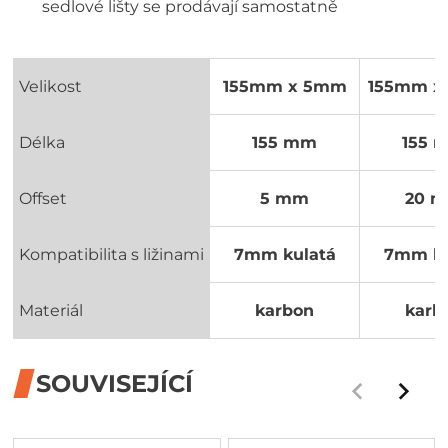
sedlové lišty se prodávají samostatně
Velikost
155mm x 5mm
155mm x
Délka
155 mm
155 
Offset
5 mm
20 
Kompatibilita s ližinami
7mm kulatá
7mm ku
Materiál
karbon
karb
SOUVISEJÍCÍ