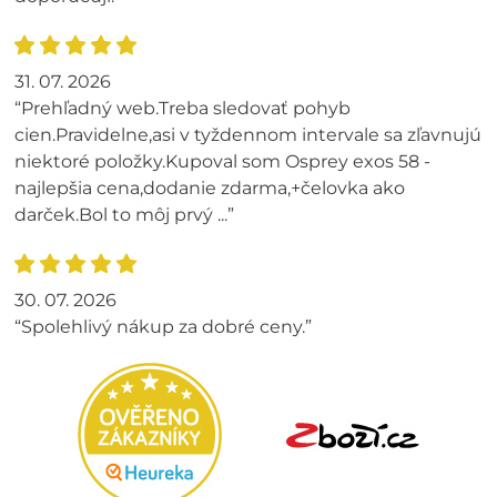
31. 07. 2026
“Prehľadný web.Treba sledovať pohyb
cien.Pravidelne,asi v tyždennom intervale sa zľavnujú
niektoré položky.Kupoval som Osprey exos 58 -
najlepšia cena,dodanie zdarma,+čelovka ako
darček.Bol to môj prvý ...”
30. 07. 2026
“Spolehlivý nákup za dobré ceny.”