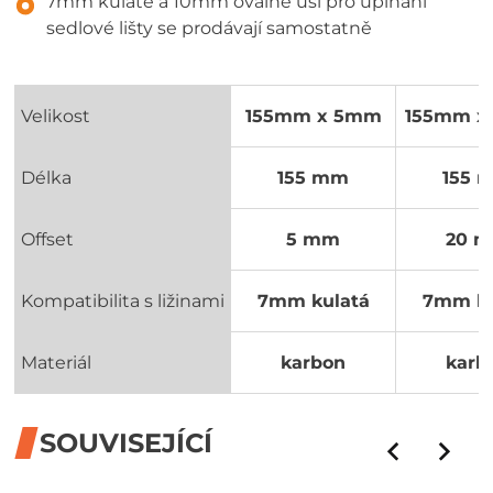
7mm kulaté a 10mm oválné uši pro upínání
sedlové lišty se prodávají samostatně
Velikost
155mm x 5mm
155mm x
Délka
155 mm
155 
Offset
5 mm
20 
Kompatibilita s ližinami
7mm kulatá
7mm ku
Materiál
karbon
karb
SOUVISEJÍCÍ