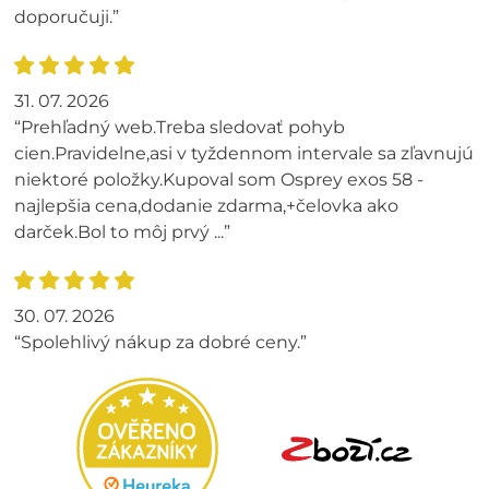
doporučuji.”
31. 07. 2026
“Prehľadný web.Treba sledovať pohyb
cien.Pravidelne,asi v tyždennom intervale sa zľavnujú
niektoré položky.Kupoval som Osprey exos 58 -
najlepšia cena,dodanie zdarma,+čelovka ako
darček.Bol to môj prvý ...”
30. 07. 2026
“Spolehlivý nákup za dobré ceny.”