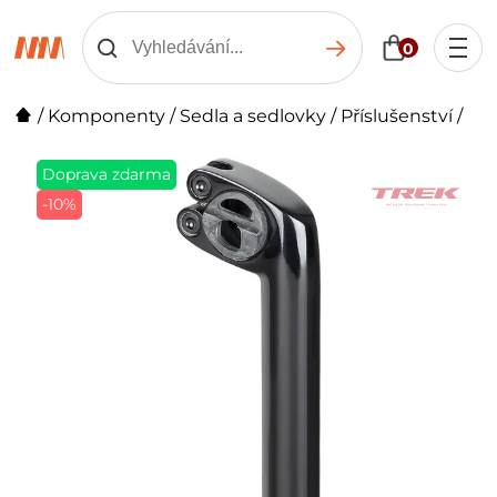
0
/
Komponenty
/
Sedla a sedlovky
/
Příslušenství
/
Doprava zdarma
-10%