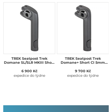
TREK Seatpost Trek
TREK Seatpost Trek
t
Domane SL/SLR MKIII Short
Domane+ Short CI 5mm
k
20mm Matte Black
Matte Trek Black
6 900 Kč
9 700 Kč
expedice do týdne
expedice do týdne