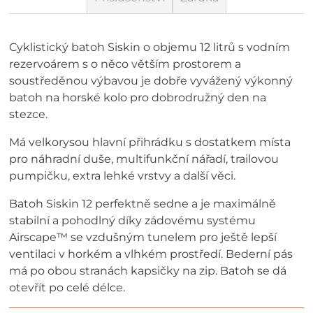
Cyklistický batoh Siskin o objemu 12 litrů s vodním
rezervoárem s o něco větším prostorem a
soustředěnou výbavou je dobře vyvážený výkonný
batoh na horské kolo pro dobrodružný den na
stezce.
Má velkorysou hlavní přihrádku s dostatkem místa
pro náhradní duše, multifunkční nářadí, trailovou
pumpičku, extra lehké vrstvy a další věci.
Batoh Siskin 12 perfektně sedne a je maximálně
stabilní a pohodlný díky zádovému systému
Airscape™ se vzdušným tunelem pro ještě lepší
ventilaci v horkém a vlhkém prostředí. Bederní pás
má po obou stranách kapsičky na zip. Batoh se dá
otevřít po celé délce.