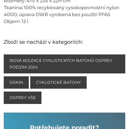
Rozměry: 47V x 23Š x 22H cm
Tkanina: 100% recyklovaný vysokopevnostní nylon
400D, úprava DWR vyrobená bez použití PFAS
Objem: 12 l
Zboží se nachází v kategoriích:
NOVÁ KOLEKCE CYKLISTICKÝCH BATOHŮ OSPREY
PODZIM 2024
SISKIN
CYKLISTICKÉ BATOHY
OSPREY VŠE
Potřebujete poradit?