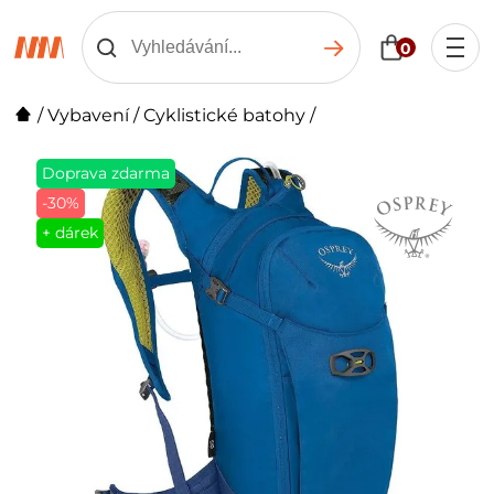
0
/
Vybavení
/
Cyklistické batohy
/
Doprava zdarma
-30%
+ dárek