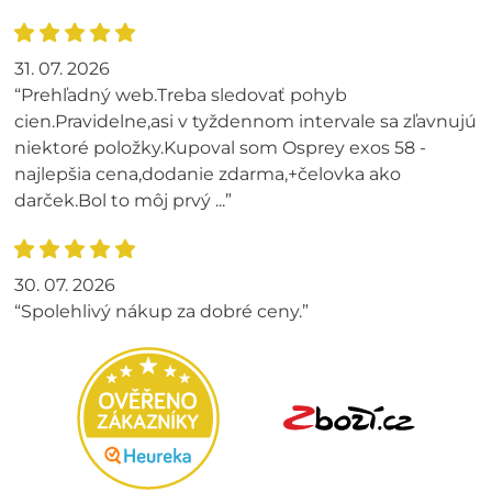
31. 07. 2026
“Prehľadný web.Treba sledovať pohyb
cien.Pravidelne,asi v tyždennom intervale sa zľavnujú
niektoré položky.Kupoval som Osprey exos 58 -
najlepšia cena,dodanie zdarma,+čelovka ako
darček.Bol to môj prvý ...”
30. 07. 2026
“Spolehlivý nákup za dobré ceny.”