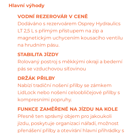
VODNÍ REZEROVÁR V CENĚ
Dodáváno s rezervoárem Osprey Hydraulics
LT 2,5 L s přímým přístupem na zip a
magnetickým uchycením kousacího ventilu
na hrudním pásu.
STABILITA JÍZDY
Rolovaný postroj s měkkými okraji a bederní
pás se vzduchovou síťovinou
DRŽÁK PŘILBY
Nabízí tradiční nošení přilby se zámkem
LidLock nebo nošení celoobličejové přilby s
kompresními popruhy.
FUNKCE ZAMĚŘENÉ NA JÍZDU NA KOLE
Přesně ten správný objem pro jakoukoli
jízdu, poskytuje organizaci nářadí, možnost
přenášení přilby a otevírání hlavní přihrádky s