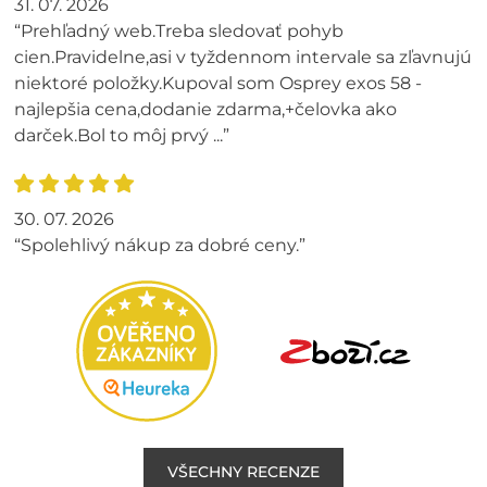
31. 07. 2026
“Prehľadný web.Treba sledovať pohyb
cien.Pravidelne,asi v tyždennom intervale sa zľavnujú
niektoré položky.Kupoval som Osprey exos 58 -
najlepšia cena,dodanie zdarma,+čelovka ako
darček.Bol to môj prvý ...”
30. 07. 2026
“Spolehlivý nákup za dobré ceny.”
VŠECHNY RECENZE