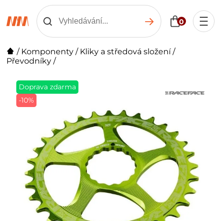
0
/
Komponenty
/
Kliky a středová složení
/
Převodníky
/
Doprava zdarma
-10%