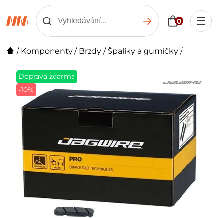
0
/
Komponenty
/
Brzdy
/
Špalíky a gumičky
/
Doprava zdarma
-10%