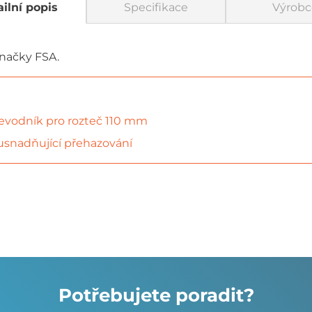
ilní popis
Specifikace
Výrobc
značky FSA.
řevodník pro rozteč 110 mm
snadňující přehazování
Potřebujete poradit?