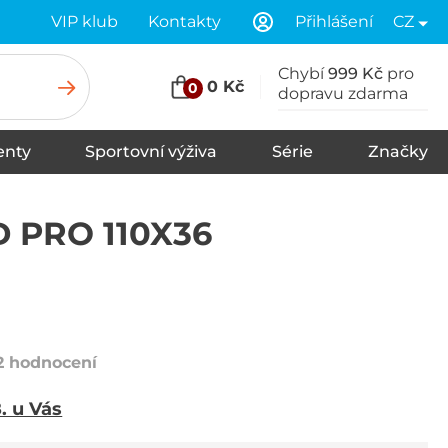
VIP klub
Kontakty
Přihlášení
CZ
Chybí
999 Kč
pro
0 Kč
0
dopravu zdarma
nty
Sportovní výživa
Série
Značky
u
Stany
Spací pytle
Karimatky
 PRO 110X36
2 hodnocení
8. u Vás