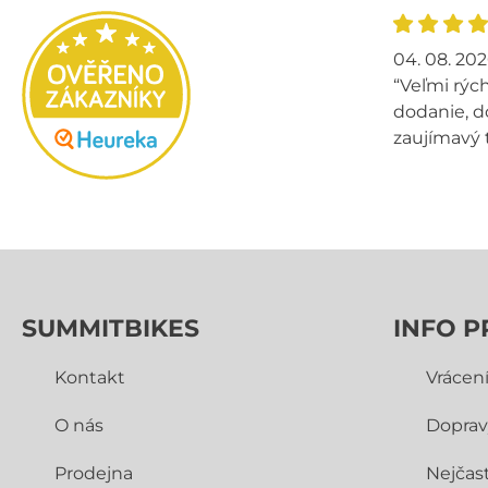
04. 08. 20
“Veľmi rých
dodanie, d
zaujímavý 
SUMMITBIKES
INFO P
Kontakt
Vrácen
O nás
Doprav
Prodejna
Nejčast