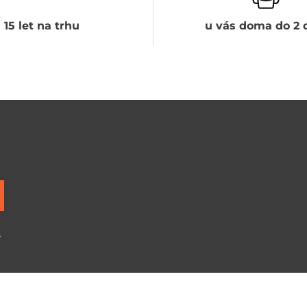
15 let na trhu
u vás doma do 2 
ů