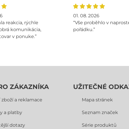
26
01. 08. 2026
la reakcia, rýchle
“Vše proběhlo v napros
obrá komunikácia,
pořádku.”
tovar v ponuke.”
RO ZÁKAZNÍKA
UŽITEČNÉ ODKA
í zboží a reklamace
Mapa stránek
y a platby
Seznam značek
ější dotazy
Série produktů