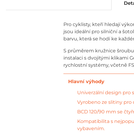
Deta
Pro cyklisty, kteří hledají vý
jsou ideální pro silniční a šot
barvu, která se hodí ke každ
S průměrem kružnice šroubu 
instalaci s dvojitými klikami 
rychlostní systémy, včetně FSA
Univerzální design pro si
Vyrobeno ze slitiny pro 
BCD 120/90 mm se čtyřm
Kompatibilita s nejpopu
vybavením.