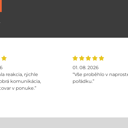
ů
26
01. 08. 2026
la reakcia, rýchle
“Vše proběhlo v napros
obrá komunikácia,
pořádku.”
tovar v ponuke.”