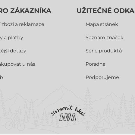
RO ZÁKAZNÍKA
UŽITEČNÉ ODKA
í zboží a reklamace
Mapa stránek
y a platby
Seznam značek
ější dotazy
Série produktů
akupovat u nás
Poradna
ub
Podporujeme