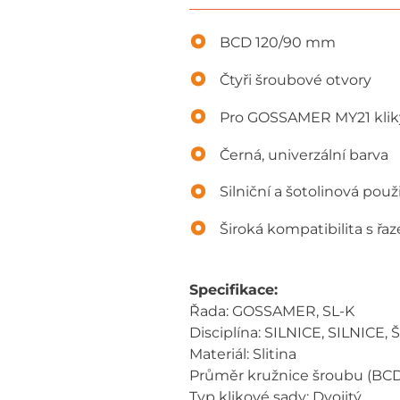
BCD 120/90 mm
Čtyři šroubové otvory
Pro GOSSAMER MY21 klik
Černá, univerzální barva
Silniční a šotolinová použi
Široká kompatibilita s řa
Specifikace:
Řada: GOSSAMER, SL-K
Disciplína: SILNICE, SILNICE,
Materiál: Slitina
Průměr kružnice šroubu (BCD
Typ klikové sady: Dvojitý