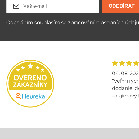
ODEBÍRAT
Odesláním souhlasím se
zpracováním osobních údaj
04. 08. 20
“Veľmi rých
dodanie, d
zaujímavý 