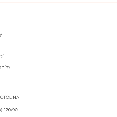
y
tí
zením
 ŠOTOLINA
): 120/90