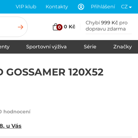
VIP klub
Kontakty
Přihlášení
CZ
Chybí
999 Kč
pro
0 Kč
0
dopravu zdarma
nty
Sportovní výživa
Série
Značky
u
Stany
Spací pytle
Karimatky
 GOSSAMER 120X52
0 hodnocení
 8. u Vás