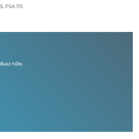
S, FSA 11S
kaz níže.