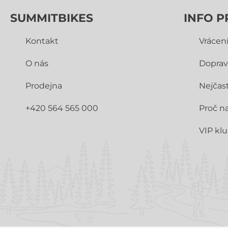
SUMMITBIKES
INFO P
Kontakt
Vrácen
O nás
Doprav
Prodejna
Nejčast
+420 564 565 000
Proč n
VIP kl