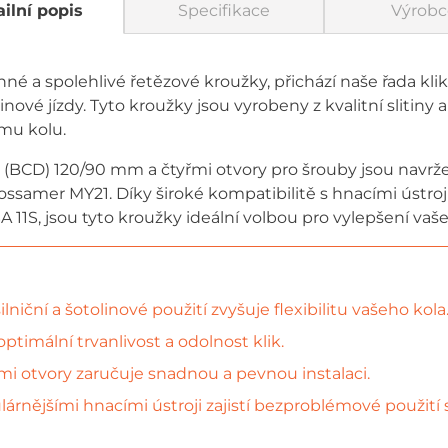
ilní popis
Specifikace
Výrobc
konné a spolehlivé řetězové kroužky, přichází naše řada k
olinové jízdy. Tyto kroužky jsou vyrobeny z kvalitní slitiny 
ému kolu.
(BCD) 120/90 mm a čtyřmi otvory pro šrouby jsou navr
Gossamer MY21. Díky široké kompatibilitě s hnacími ústroj
 11S, jsou tyto kroužky ideální volbou pro vylepšení vaše
lniční a šotolinové použití zvyšuje flexibilitu vašeho kola
optimální trvanlivost a odolnost klik.
i otvory zaručuje snadnou a pevnou instalaci.
lárnějšími hnacími ústroji zajistí bezproblémové použití 