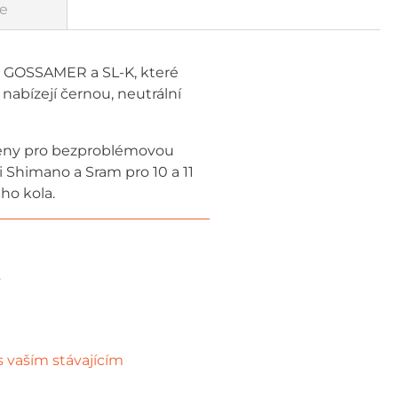
e
lik GOSSAMER a SL-K, které
a nabízejí černou, neutrální
ženy pro bezproblémovou
i Shimano a Sram pro 10 a 11
ho kola.
.
s vaším stávajícím