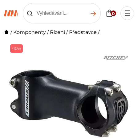
0
/
Komponenty
/
Řízení
/
Představce
/
-10%