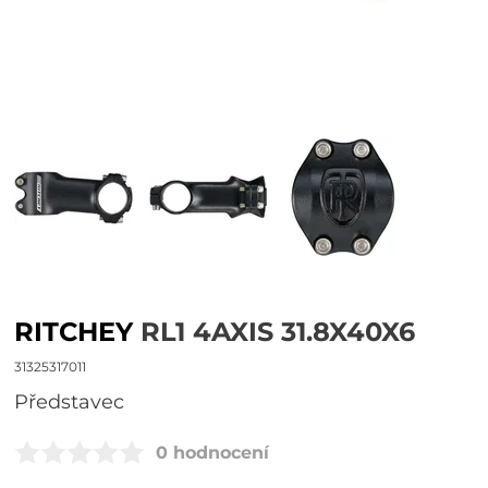
RITCHEY
RL1 4AXIS 31.8X40X6
31325317011
představec
0 hodnocení