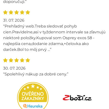
doporučuji.”
31. 07. 2026
“Prehľadný web.Treba sledovať pohyb
cien.Pravidelne,asi v tyždennom intervale sa zľavnujú
niektoré položky.Kupoval som Osprey exos 58 -
najlepšia cena,dodanie zdarma,+čelovka ako
darček.Bol to môj prvý ...”
30. 07. 2026
“Spolehlivý nákup za dobré ceny.”