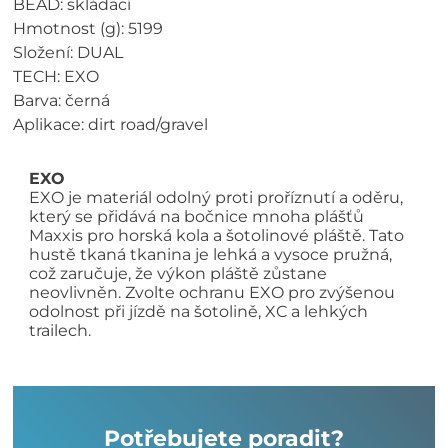
BEAD: skládací
Hmotnost (g): 5199
Složení: DUAL
TECH: EXO
Barva: černá
Aplikace: dirt road/gravel
EXO
EXO je materiál odolný proti proříznutí a oděru,
který se přidává na bočnice mnoha plášťů
Maxxis pro horská kola a šotolinové pláště. Tato
hustě tkaná tkanina je lehká a vysoce pružná,
což zaručuje, že výkon pláště zůstane
neovlivněn. Zvolte ochranu EXO pro zvýšenou
odolnost při jízdě na šotolině, XC a lehkých
trailech.
Potřebujete poradit?