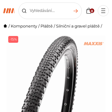
0
/
Komponenty
/
Pláště
/
Silniční a gravel pláště
/
-15%