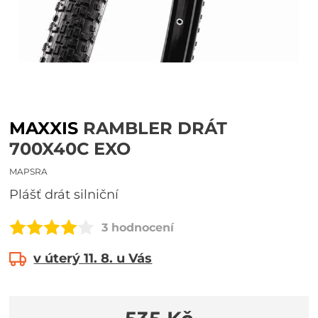
MAXXIS
RAMBLER DRÁT
700X40C EXO
MAPSRA
plášť drát silniční
3 hodnocení
v úterý 11. 8. u Vás