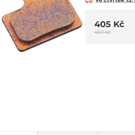
ve čtvrtek 13.
405 Kč
450 Kč