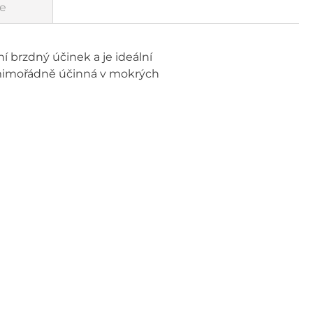
e
í brzdný účinek a je ideální
 mimořádně účinná v mokrých