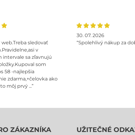
30. 07. 2026
 web.Treba sledovať
“Spolehlivý nákup za do
.Pravidelne,asi v
intervale sa zľavnujú
oložky.Kupoval som
s 58 -najlepšia
ie zdarma,+čelovka ako
to môj prvý ...”
RO ZÁKAZNÍKA
UŽITEČNÉ ODKA