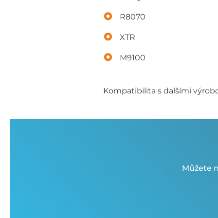
R8070
XTR
M9100
Kompatibilita s dalšími výrobc
Můžete n