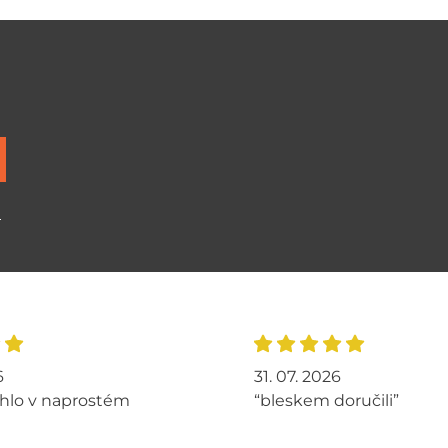
ů
6
31. 07. 2026
hlo v naprostém
“bleskem doručili”