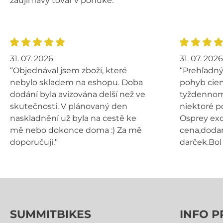
zaujímavý tovar v ponuke.”
31. 07. 2026
31. 07. 2026
“Objednával jsem zboží, které
“Prehľadný
nebylo skladem na eshopu. Doba
pohyb cien
dodání byla avizována delší než ve
tyždennom 
skutečnosti. V plánovaný den
niektoré p
naskladnění už byla na cestě ke
Osprey exo
mě nebo dokonce doma :) Za mě
cena,dodan
doporučuji.”
darček.Bol 
SUMMITBIKES
INFO P