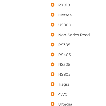
RX810
Metrea
U5000
Non-Series Road
RS305
RS405
RS505
RS805
Tiagra
4770
Ultegra