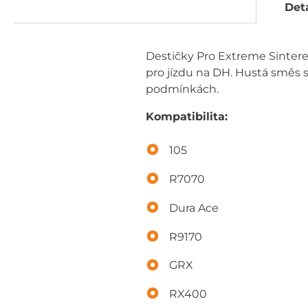
Deta
Destičky Pro Extreme Sintered
pro jízdu na DH. Hustá směs
podmínkách.
Kompatibilita:
105
R7070
Dura Ace
R9170
GRX
RX400