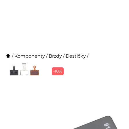
/
Komponenty
/
Brzdy
/
Destičky
/
-10%