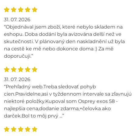
31. 07. 2026
“Objednával jsem zboží, které nebylo skladem na
eshopu. Doba dodání byla avizována delší než ve
skutečnosti. V plánovaný den naskladnění už byla
na cestě ke mě nebo dokonce doma :) Za mě
doporučuji.”
31. 07. 2026
“Prehľadný web.Treba sledovať pohyb
cien.Pravidelne,asi v tyždennom intervale sa zľavnujú
niektoré položky.Kupoval som Osprey exos 58 -
najlepšia cena,dodanie zdarma,+čelovka ako
darček.Bol to môj prvý ...”