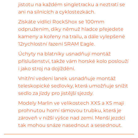
jistotu na každém singletracku a neztratí se
ani na silnicích a cyklostezkách.
Získáte vidlici RockShox se 100mm
odpružením, díky němuž hladce přejedete
kameny a kořeny na trailu, a dále vylepšené
12rychlostní řazení SRAM Eagle.
Úchyty na blatníky usnadňují montáž
příslušenství, takže vám horské kolo poslouží
i jako stroj na dojíždění.
Vnitřní vedení lanek usnadňuje montáž
teleskopické sedlovky, která umožňuje snížit
sedlo za jízdy pro jistější sjezdy.
Modely Marlin ve velikostech XXS a XS mají
prohnutou horní rámovou trubku, která je
zároveň v nižší výšce nad zemí. Menší jezdci
tak mohou snáze nasednout a sesednout.