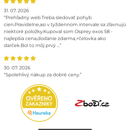
31. 07. 2026
“Prehľadný web.Treba sledovať pohyb
cien.Pravidelne,asi v tyždennom intervale sa zľavnujú
niektoré položky.Kupoval som Osprey exos 58 -
najlepšia cena,dodanie zdarma,+čelovka ako
darček.Bol to môj prvý ...”
30. 07. 2026
“Spolehlivý nákup za dobré ceny.”