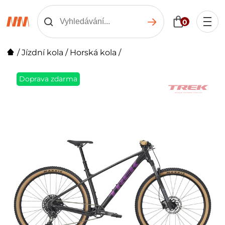
0
/
Jízdní kola
/
Horská kola
/
Doprava zdarma