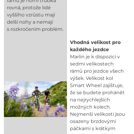
rámů je horní trubka
rovná, protože lidé
vyššího vzrůstu mají
delší nohy a nemají
s rozkročením problém.
Vhodná velikost pro
každého jezdce
Marlin je k dispozici v
sedmi velikostech
rámů pro jezdce všech
výšek. Velikost kol
Smart Wheel zajišťuje,
že se budete prohánět
na nejrychlejších
možných kolech.
Nejmenší velikosti jsou
osazeny brzdovými
páčkami s krátkým