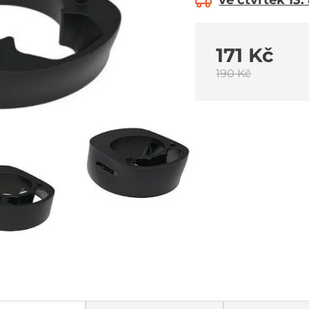
ve čtvrtek 13.
171 Kč
190 Kč