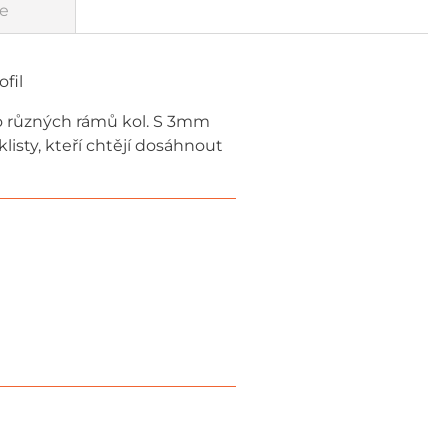
e
fil
do různých rámů kol. S 3mm
isty, kteří chtějí dosáhnout