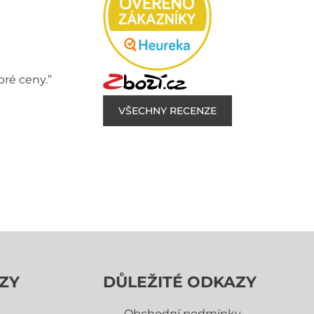
bré ceny.”
VŠECHNY RECENZE
ZY
DŮLEŽITÉ ODKAZY
Obchodní­ podmínky