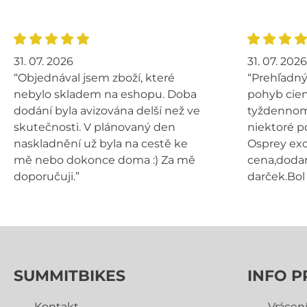
31. 07. 2026
31. 07. 2026
“Objednával jsem zboží, které
“Prehľadný
nebylo skladem na eshopu. Doba
pohyb cien
dodání byla avizována delší než ve
tyždennom 
skutečnosti. V plánovaný den
niektoré p
naskladnění už byla na cestě ke
Osprey exo
mě nebo dokonce doma :) Za mě
cena,dodan
doporučuji.”
darček.Bol 
SUMMITBIKES
INFO P
Kontakt
Vrácen