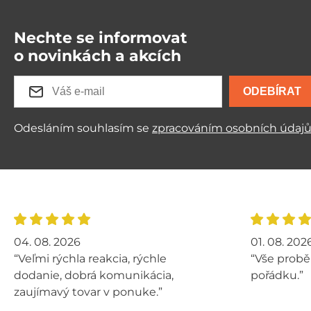
Nechte se informovat
o novinkách a akcích
ODEBÍRAT
Odesláním souhlasím se
zpracováním osobních údaj
04. 08. 2026
01. 08. 202
“Veľmi rýchla reakcia, rýchle
“Vše probě
dodanie, dobrá komunikácia,
pořádku.”
zaujímavý tovar v ponuke.”