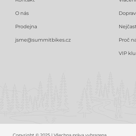
O nás
Doprav
Prodejna
Nejčast
jsme@summitbikes.cz
Proč n
VIP kl
Copyright © 2025 | Všechna práva vyhrazena.