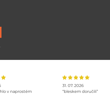
ů
6
31. 07. 2026
hlo v naprostém
“bleskem doručili”