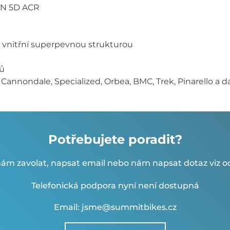
ON 5D ACR
s vnitřní superpevnou strukturou
ů
Cannondale, Specialized, Orbea, BMC, Trek, Pinarello a dalš
Potřebujete poradit?
ám zavolat, napsat email nebo nám napsat dotaz viz od
Telefonická podpora nyní není dostupná
Email: jsme@summitbikes.cz