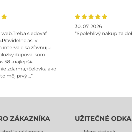
30. 07. 2026
 web.Treba sledovať
“Spolehlivý nákup za do
.Pravidelne,asi v
intervale sa zľavnujú
oložky.Kupoval som
s 58 -najlepšia
ie zdarma,+čelovka ako
to môj prvý ...”
RO ZÁKAZNÍKA
UŽITEČNÉ ODKA
í zboží a reklamace
Mapa stránek