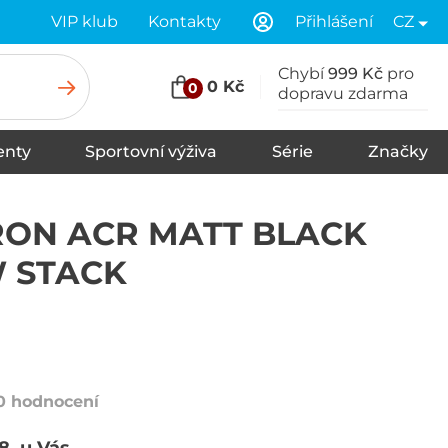
VIP klub
Kontakty
Přihlášení
CZ
Chybí
999 Kč
pro
0 Kč
0
dopravu zdarma
nty
Sportovní výživa
Série
Značky
u
Stany
Spací pytle
Karimatky
ON ACR MATT BLACK
 STACK
0 hodnocení