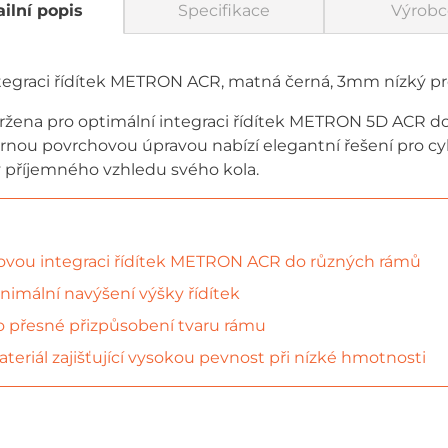
ilní popis
Specifikace
Výrobc
tegraci řídítek METRON ACR, matná černá, 3mm nízký pro
vržena pro optimální integraci řídítek METRON 5D ACR 
nou povrchovou úpravou nabízí elegantní řešení pro cykl
 příjemného vzhledu svého kola.
ou integraci řídítek METRON ACR do různých rámů
nimální navýšení výšky řídítek
 přesné přizpůsobení tvaru rámu
teriál zajišťující vysokou pevnost při nízké hmotnosti