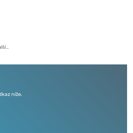
í...
kaz níže.