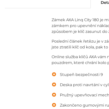
Deta
Zámek AXA Linq City 180 je m
zámkem pro upevnění nákladn
způsobem je klíč zasunut do
Poslední článek řetězu je v
jste ztratili klíč od kola, pak
Online služba klíčů AXA vám 
pouzdrem, které chrání kolo 
Stupeň bezpečnosti 9
Deska proti navrtání v cy
Pružný upevňovací mec
Zakončeno gumovými ru