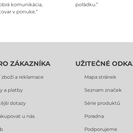
obrá komunikácia,
pořádku.”
tovar v ponuke.”
RO ZÁKAZNÍKA
UŽITEČNÉ ODKA
í zboží a reklamace
Mapa stránek
y a platby
Seznam značek
ější dotazy
Série produktů
akupovat u nás
Poradna
ub
Podporujeme