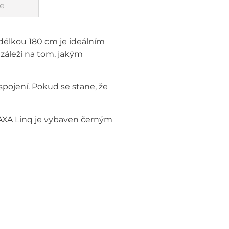
e
délkou 180 cm je ideálním
áleží na tom, jakým
ojení. Pokud se stane, že
 AXA Linq je vybaven černým