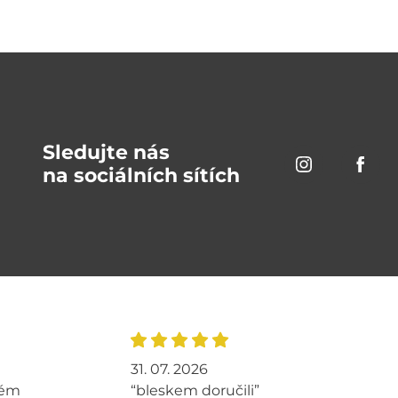
Sledujte nás
na sociálních sítích
31. 07. 2026
tém
“bleskem doručili”