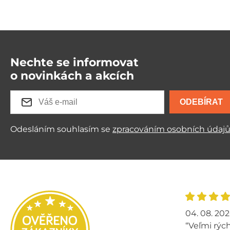
Nechte se informovat
o novinkách a akcích
ODEBÍRAT
Odesláním souhlasím se
zpracováním osobních údaj
04. 08. 20
“Veľmi rých