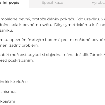
ilní popis
Specifikace
Výrobc
imořádně pevný, protože články pokračují do uzávěru. S 
ího kola k pevnému světu. Díky symetrickému klíči nez
 zámku.
 zámku upevněn "mrtvým bodem" pro mimořádně pevné sp
 to není žádný problém.
nabízí možnost kdykoli si objednat náhradní klíč. Zámek
před poškrábáním.
lindrické vložce
hanismus
kojeťmi