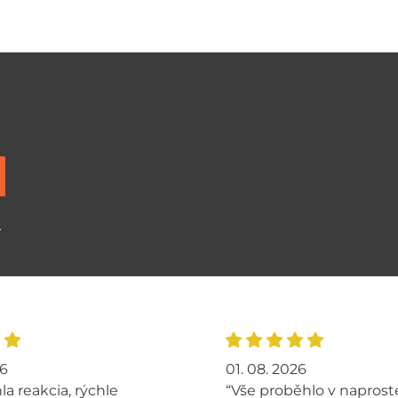
ů
26
01. 08. 2026
la reakcia, rýchle
“Vše proběhlo v napros