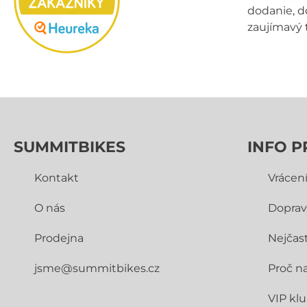
dodanie, d
zaujímavý 
SUMMITBIKES
INFO P
Kontakt
Vrácen
O nás
Doprav
Prodejna
Nejčast
jsme@summitbikes.cz
Proč n
VIP kl