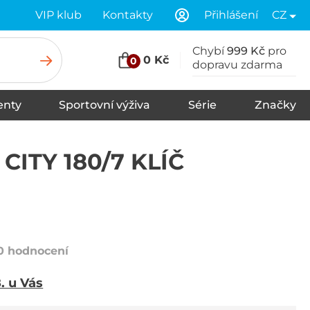
VIP klub
Kontakty
Přihlášení
CZ
Chybí
999 Kč
pro
0 Kč
0
dopravu zdarma
nty
Sportovní výživa
Série
Značky
u
Stany
Spací pytle
Karimatky
CITY 180/7 KLÍČ
0 hodnocení
8. u Vás