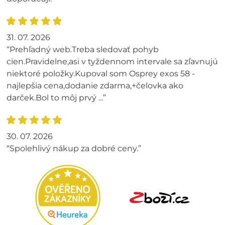
31. 07. 2026
“Prehľadný web.Treba sledovať pohyb
cien.Pravidelne,asi v tyždennom intervale sa zľavnujú
niektoré položky.Kupoval som Osprey exos 58 -
najlepšia cena,dodanie zdarma,+čelovka ako
darček.Bol to môj prvý ...”
30. 07. 2026
“Spolehlivý nákup za dobré ceny.”