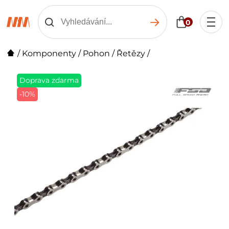
0
/
Komponenty
/
Pohon
/
Řetězy
/
Doprava zdarma
-10%