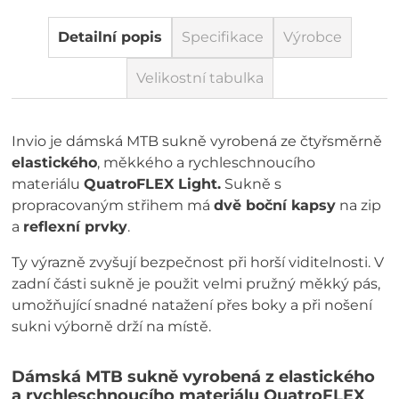
Detailní popis
Specifikace
Výrobce
Velikostní tabulka
Invio je dámská MTB sukně vyrobená ze čtyřsměrně
elastického
, měkkého a rychleschnoucího
materiálu
QuatroFLEX Light.
Sukně s
propracovaným střihem má
dvě boční kapsy
na zip
a
reflexní prvky
.
Ty výrazně zvyšují bezpečnost při horší viditelnosti. V
zadní části sukně je použit velmi pružný měkký pás,
umožňující snadné natažení přes boky a při nošení
sukni výborně drží na místě.
Dámská MTB sukně vyrobená z elastického
a rychleschnoucího materiálu QuatroFLEX