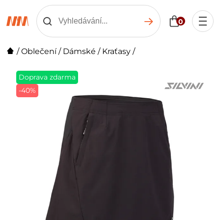
0
/
Oblečení
/
Dámské
/
Kraťasy
/
Doprava zdarma
-40%