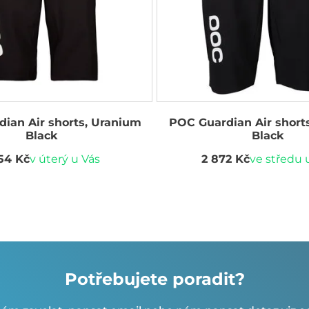
ian Air shorts, Uranium
POC Guardian Air short
Black
Black
154 Kč
v úterý u Vás
2 872 Kč
ve středu 
Potřebujete poradit?