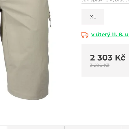
XL
v úterý 11. 8. 
2 303 Kč
3 290 Kč