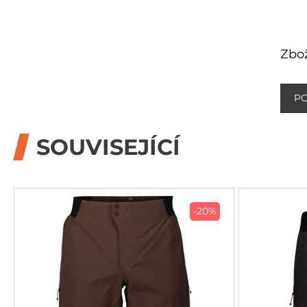
Zbož
P
SOUVISEJÍCÍ
-20%