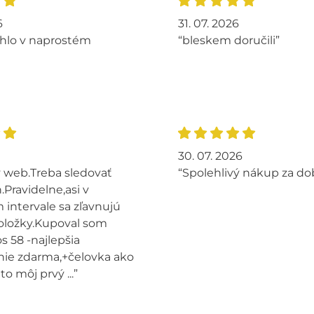
6
31. 07. 2026
hlo v naprostém
“bleskem doručili”
30. 07. 2026
 web.Treba sledovať
“Spolehlivý nákup za do
.Pravidelne,asi v
intervale sa zľavnujú
oložky.Kupoval som
s 58 -najlepšia
ie zdarma,+čelovka ako
to môj prvý ...”