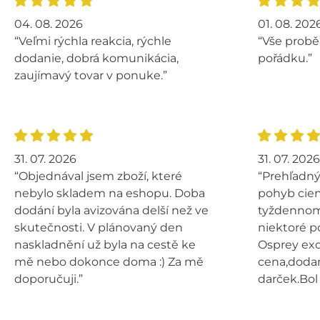
04. 08. 2026
01. 08. 202
“Veľmi rýchla reakcia, rýchle
“Vše probě
dodanie, dobrá komunikácia,
pořádku.”
zaujímavý tovar v ponuke.”
31. 07. 2026
31. 07. 2026
“Objednával jsem zboží, které
“Prehľadný
nebylo skladem na eshopu. Doba
pohyb cien
dodání byla avizována delší než ve
tyždennom 
skutečnosti. V plánovaný den
niektoré p
naskladnění už byla na cestě ke
Osprey exo
mě nebo dokonce doma :) Za mě
cena,dodan
doporučuji.”
darček.Bol 