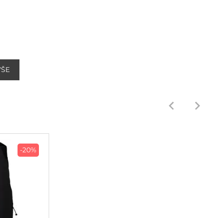
VŠE
-20%