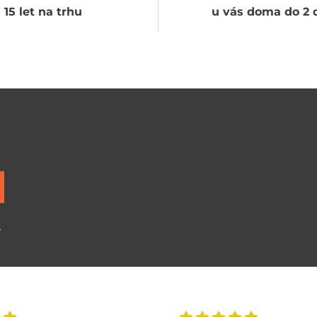
15 let na trhu
u vás doma do 2 
ů