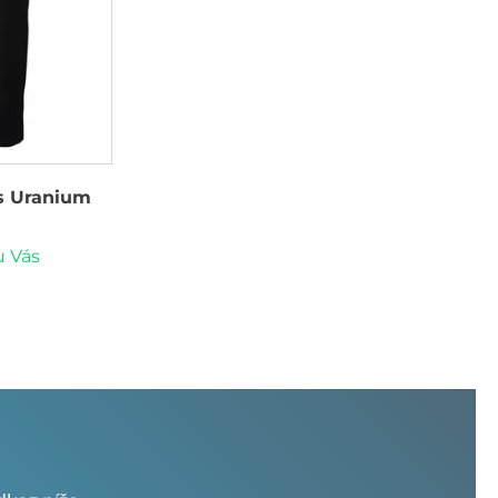
s Uranium
u Vás