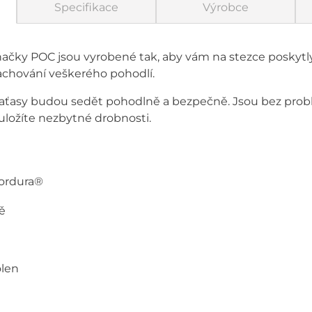
Specifikace
Výrobce
značky POC jsou vyrobené tak, aby vám na stezce poskyt
 zachování veškerého pohodlí.
m kraťasy budou sedět pohodlně a bezpečně. Jsou bez pro
uložíte nezbytné drobnosti.
Cordura®
ě
olen