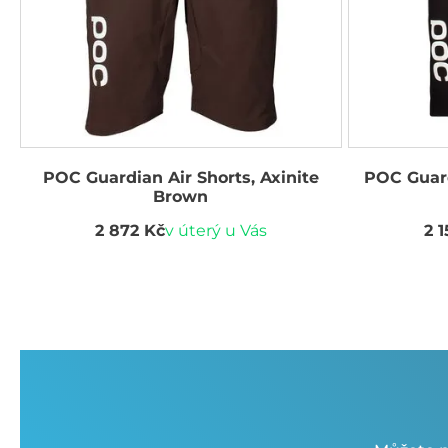
POC Guardian Air Shorts, Axinite
POC Guard
Brown
2 872 Kč
v úterý u Vás
2 