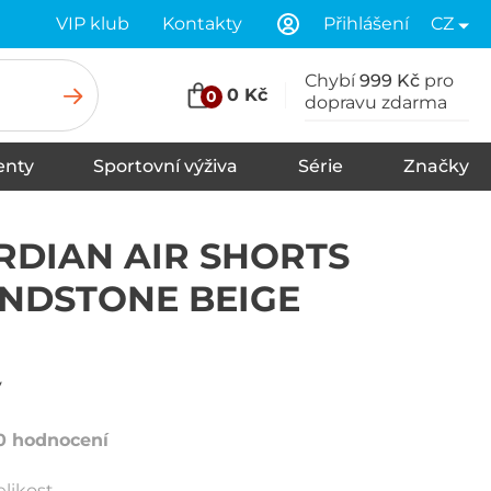
VIP klub
Kontakty
Přihlášení
CZ
Chybí
999 Kč
pro
0 Kč
0
dopravu zdarma
nty
Sportovní výživa
Série
Značky
u
Stany
Spací pytle
Karimatky
DIAN AIR SHORTS
ANDSTONE BEIGE
y
0 hodnocení
elikost