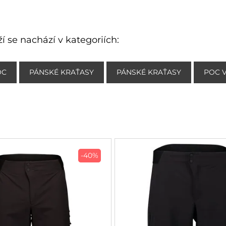
í se nachází v kategoriích:
OC
PÁNSKÉ KRAŤASY
PÁNSKÉ KRAŤASY
POC 
-40%