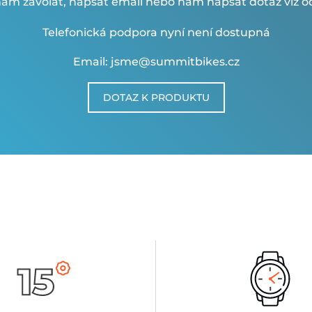
ám zavolat, napsat email nebo nám napsat dotaz viz od
Telefonická podpora nyní není dostupná
Email: jsme@summitbikes.cz
DOTAZ K PRODUKTU