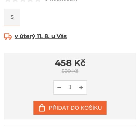
S
v úterý 11. 8. u Vás
458 Kč
509 Kč
PŘIDAT DO KOŠÍKU