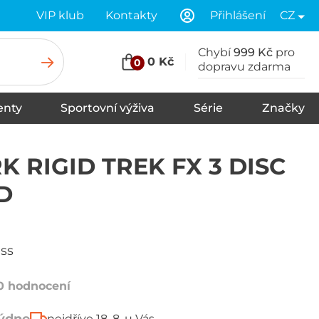
VIP klub
Kontakty
Přihlášení
CZ
Chybí
999 Kč
pro
0 Kč
0
dopravu zdarma
nty
Sportovní výživa
Série
Značky
u
Stany
Spací pytle
Karimatky
K RIGID TREK FX 3 DISC
D
ess
0 hodnocení
nejdříve 18. 8. u Vás