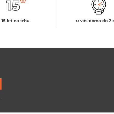
15 let na trhu
u vás doma do 2 
ů