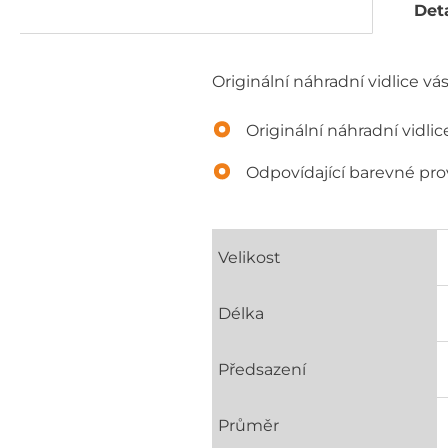
Deta
Originální náhradní vidlice vás
Originální náhradní vidlic
Odpovídající barevné prov
Velikost
Délka
Předsazení
Průměr