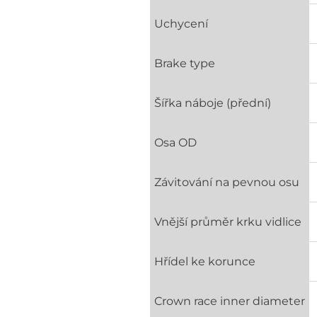
Uchycení
Brake type
Šířka náboje (přední)
Osa OD
Závitování na pevnou osu
Vnější průměr krku vidlice
Hřídel ke korunce
Crown race inner diameter