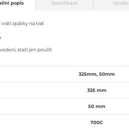
ilní popis
Specifikace
Výrobc
 vrátí zpátky na trať
e
edení, stačí jen použít
325mm, 50mm
325 mm
50 mm
700C