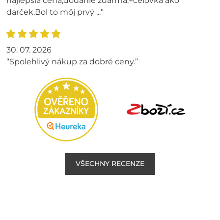
najlepšia cena,dodanie zdarma,+čelovka ako
darček.Bol to môj prvý ...”
30. 07. 2026
“Spolehlivý nákup za dobré ceny.”
VŠECHNY RECENZE