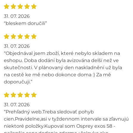
31. 07. 2026
“bleskem doručili”
31. 07. 2026
“Objednával jsem zboží, které nebylo skladem na
eshopu. Doba dodání byla avizována delší než ve
skutečnosti. V plánovaný den naskladnění už byla
na cestě ke mě nebo dokonce doma :) Za mě
doporučuji.”
31. 07. 2026
“Prehľadný web.Treba sledovať pohyb
cien.Pravidelne,asi v tyždennom intervale sa zľavnujú
niektoré položky.Kupoval som Osprey exos 58 -