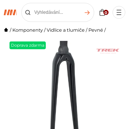
0
/
Komponenty
/
Vidlice a tlumiče
/
Pevné
/
Doprava zdarma