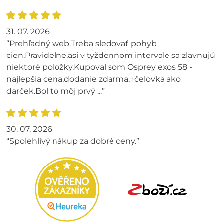
31. 07. 2026
“Prehľadný web.Treba sledovať pohyb
cien.Pravidelne,asi v tyždennom intervale sa zľavnujú
niektoré položky.Kupoval som Osprey exos 58 -
najlepšia cena,dodanie zdarma,+čelovka ako
darček.Bol to môj prvý ...”
30. 07. 2026
“Spolehlivý nákup za dobré ceny.”