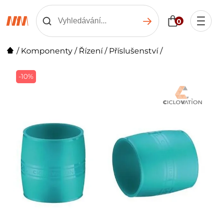
0
/
Komponenty
/
Řízení
/
Příslušenství
/
-10%