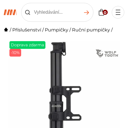
0
/
Příslušenství
/
Pumpičky
/
Ruční pumpičky
/
Doprava zdarma
-10%