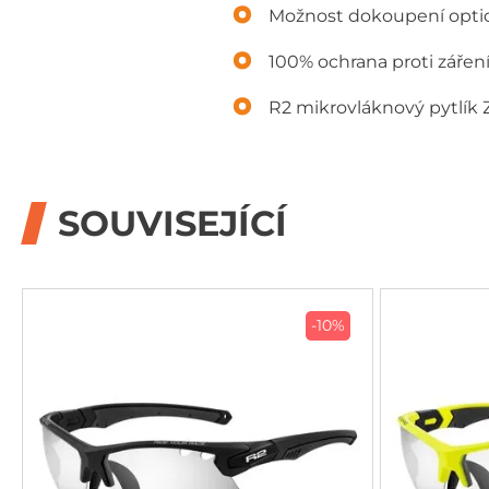
Možnost dokoupení opti
100% ochrana proti zářen
R2 mikrovláknový pytlí
SOUVISEJÍCÍ
-10%