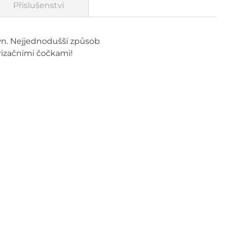
Příslušenství
wn. Nejjednodušší způsob
rizačními čočkami!