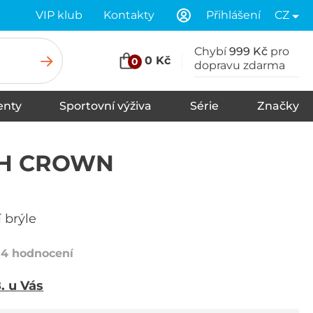
VIP klub
Kontakty
Přihlášení
CZ
Chybí
999 Kč
pro
0 Kč
0
dopravu zdarma
nty
Sportovní výživa
Série
Značky
u
Stany
Spací pytle
Karimatky
H CROWN
í brýle
14 hodnocení
8. u Vás