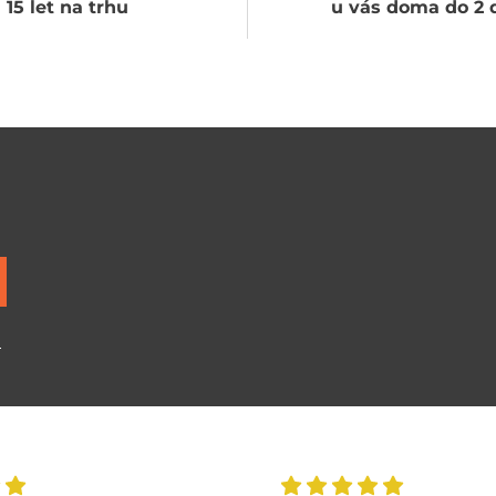
15 let na trhu
u vás doma do 2 
ů