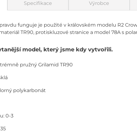
Specifikace
Výrobce
opravdu funguje je použité v královském modelu R2 Cro
ateriál TR90, protiskluzové stranice a model 78A s pola
nější model, který jsme kdy vytvořili.
extrémně pružný Grilamid TR90
sklá
dorný polykarbonát
u: 0-3
135