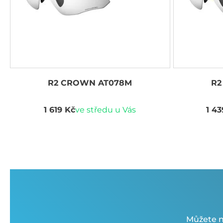
R2 CROWN AT078M
R2
1 619 Kč
ve středu u Vás
1 43
Můžete n