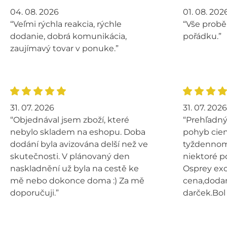
04. 08. 2026
01. 08. 202
“Veľmi rýchla reakcia, rýchle
“Vše probě
dodanie, dobrá komunikácia,
pořádku.”
zaujímavý tovar v ponuke.”
31. 07. 2026
31. 07. 2026
“Objednával jsem zboží, které
“Prehľadný
nebylo skladem na eshopu. Doba
pohyb cien
dodání byla avizována delší než ve
tyždennom 
skutečnosti. V plánovaný den
niektoré p
naskladnění už byla na cestě ke
Osprey exo
mě nebo dokonce doma :) Za mě
cena,dodan
doporučuji.”
darček.Bol 