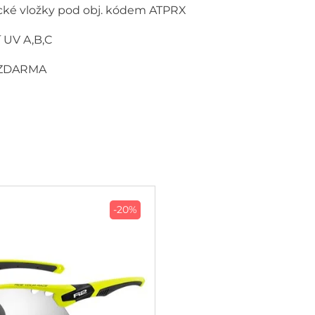
cké vložky pod obj. kódem ATPRX
í UV A,B,C
k ZDARMA
-20%