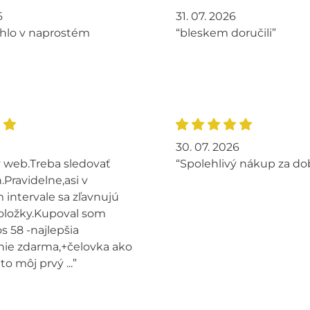
6
31. 07. 2026
hlo v naprostém
“bleskem doručili”
30. 07. 2026
 web.Treba sledovať
“Spolehlivý nákup za do
.Pravidelne,asi v
intervale sa zľavnujú
oložky.Kupoval som
s 58 -najlepšia
ie zdarma,+čelovka ako
to môj prvý ...”