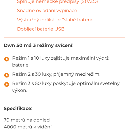
Splňuje německé předpisy (StVZO)
Snadné ovládání vypínače
Výstražný indikátor "slabé baterie
Dobíjecí baterie USB
Dwn 50 má 3 režimy svícení
:
Režim 1 s 10 luxy zajišťuje maximální výdrž
baterie.
Režim 2 s 30 luxy, příjemný mezirežim.
Režim 3 s 50 luxy poskytuje optimální světelný
výkon.
Specifikace
:
70 metrů na dohled
4000 metrů k vidění