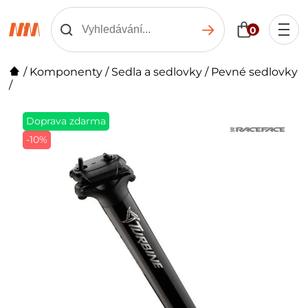
0
/
Komponenty
/
Sedla a sedlovky
/
Pevné sedlovky
/
Doprava zdarma
-10%