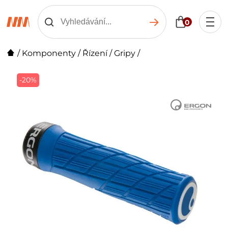
0
/
Komponenty
/
Řízení
/
Gripy
/
-20%