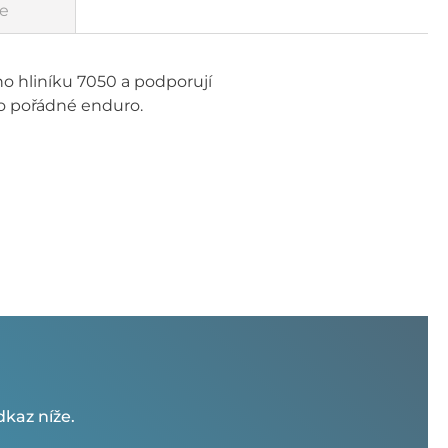
e
ho hliníku 7050 a podporují
o pořádné enduro.
kaz níže.