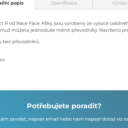
ilní popis
Specifikace
Výrobc
ct R od Race Face. Kliky jsou vyrobeny ze vysoce odolné
ěmuž můžete jednoduše měnit převodníky. Navrženo pr
ky bez převodníků.
uro
Potřebujete poradit?
ám zavolat, napsat email nebo nám napsat dotaz viz od