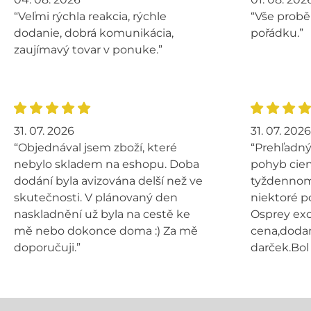
“Veľmi rýchla reakcia, rýchle
“Vše probě
dodanie, dobrá komunikácia,
pořádku.”
zaujímavý tovar v ponuke.”
31. 07. 2026
31. 07. 2026
“Objednával jsem zboží, které
“Prehľadný
nebylo skladem na eshopu. Doba
pohyb cien
dodání byla avizována delší než ve
tyždennom 
skutečnosti. V plánovaný den
niektoré p
naskladnění už byla na cestě ke
Osprey exo
mě nebo dokonce doma :) Za mě
cena,dodan
doporučuji.”
darček.Bol 