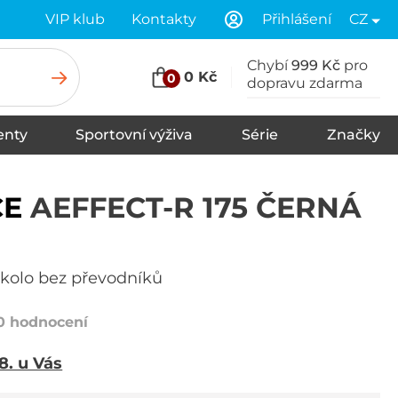
VIP klub
Kontakty
Přihlášení
CZ
Chybí
999 Kč
pro
0 Kč
0
dopravu zdarma
nty
Sportovní výživa
Série
Značky
u
Stany
Spací pytle
Karimatky
CE
AEFFECT-R 175 ČERNÁ
a kolo bez převodníků
0 hodnocení
 8. u Vás