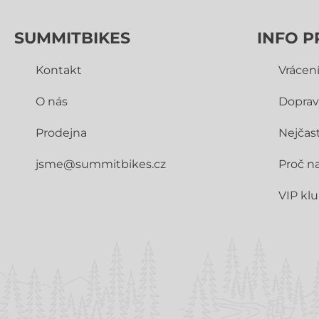
SUMMITBIKES
INFO P
Kontakt
Vrácen
O nás
Doprav
Prodejna
Nejčast
jsme@summitbikes.cz
Proč n
VIP kl