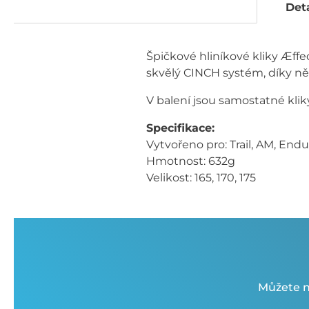
Deta
Špičkové hliníkové kliky Æffe
skvělý CINCH systém, díky n
V balení jsou samostatné kli
Specifikace:
Vytvořeno pro: Trail, AM, End
Hmotnost: 632g
Velikost: 165, 170, 175
Můžete n