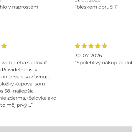
hlo v naprostém
“bleskem doručili”
30. 07. 2026
 web.Treba sledovať
“Spolehlivý nákup za do
.Pravidelne,asi v
intervale sa zľavnujú
oložky.Kupoval som
s 58 -najlepšia
ie zdarma,+čelovka ako
to môj prvý ...”