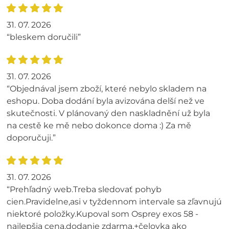
31. 07. 2026
“bleskem doručili”
31. 07. 2026
“Objednával jsem zboží, které nebylo skladem na
eshopu. Doba dodání byla avizována delší než ve
skutečnosti. V plánovaný den naskladnění už byla
na cestě ke mě nebo dokonce doma :) Za mě
doporučuji.”
31. 07. 2026
“Prehľadný web.Treba sledovať pohyb
cien.Pravidelne,asi v tyždennom intervale sa zľavnujú
niektoré položky.Kupoval som Osprey exos 58 -
najlepšia cena,dodanie zdarma,+čelovka ako