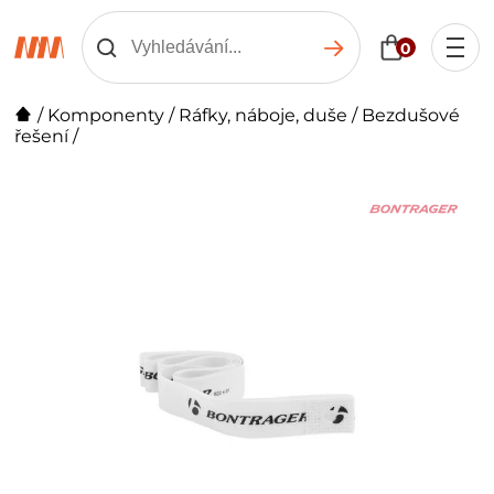
0
/
Komponenty
/
Ráfky, náboje, duše
/
Bezdušové
řešení
/