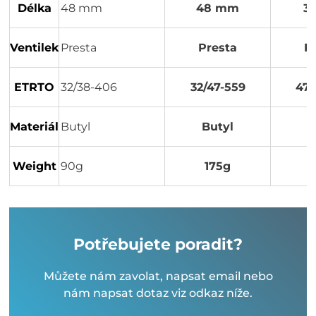
Délka
48 mm
48 mm
3
Ventilek
Presta
Presta
P
ETRTO
32/38-406
32/47-559
47/
Materiál
Butyl
Butyl
B
Weight
90g
175g
Potřebujete poradit?
Můžete nám zavolat, napsat email nebo
nám napsat dotaz viz odkaz níže.