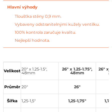
Tloušťka stěny 0,9 mm.
Vybaveny odstranitelnými kužely ventilku.
100% kontrola zaručuje kvalitu.
Nejlepší hodnota.
20" x 1.25-1.5",
26" x 1.25-1.75",
26" x 1
Velikost
48mm
48mm
3
Průměr
20"
26"
Šířka
1,25-1,5"
1,25-1,75"
1,75