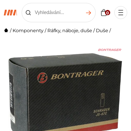
0
/
Komponenty
/
Ráfky, náboje, duše
/
Duše
/