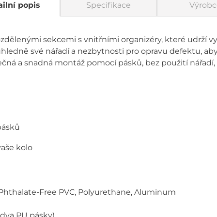
ilní popis
Specifikace
Výrobc
zdělenými sekcemi s vnitřními organizéry, které udrží 
 úhledně své nářadí a nezbytnosti pro opravu defektu, aby
čná a snadná montáž pomocí pásků, bez použití nářadí, 
pásků
vaše kolo
n, Phthalate-Free PVC, Polyurethane, Aluminum
 (dva PU pásky)