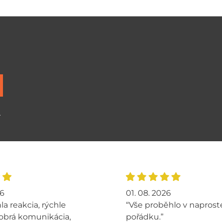
ů
26
01. 08. 2026
la reakcia, rýchle
“Vše proběhlo v napros
obrá komunikácia,
pořádku.”