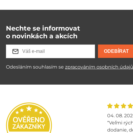
Nechte se informovat
o novinkách a akcích
ODEBÍRAT
Odesláním souhlasím se
zpracováním osobních údaj
04. 08. 20
“Veľmi rých
dodanie, d