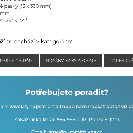
é pásky (13 x 330 mm)
0 mm
i 29” x 2.4”
ží se nachází v kategoriích:
RAŠNY NA RÁM
BRAŠNY, VAKY A OBALY
TOPEAK V
Potřebujete poradit?
ám zavolat, napsat email nebo nám napsat dotaz viz od
Zákaznická linka: 564 565 000 (Po-Pá 9-17h)
Email: jsme@summitbikes.cz