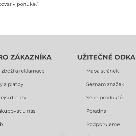
tovar v ponuke.”
RO ZÁKAZNÍKA
UŽITEČNÉ ODKA
í zboží a reklamace
Mapa stránek
y a platby
Seznam značek
ější dotazy
Série produktů
akupovat u nás
Poradna
ub
Podporujeme