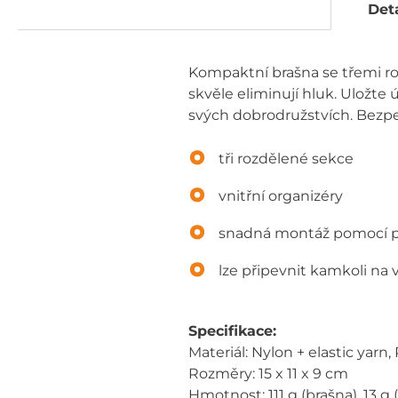
Deta
Kompaktní brašna se třemi ro
skvěle eliminují hluk. Uložte
svých dobrodružstvích. Bezpe
tři rozdělené sekce
vnitřní organizéry
snadná montáž pomocí 
lze připevnit kamkoli na 
Specifikace:
Materiál: Nylon + elastic yar
Rozměry: 15 x 11 x 9 cm
Hmotnost: 111 g (brašna), 13 g