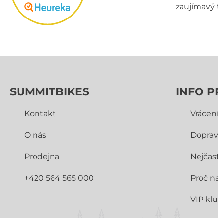
zaujímavý 
SUMMITBIKES
INFO P
Kontakt
Vrácen
O nás
Doprav
Prodejna
Nejčast
+420 564 565 000
Proč n
VIP kl