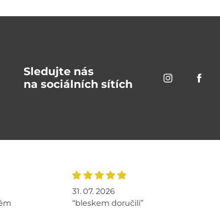
Sledujte nás
na sociálních sítích
31. 07. 2026
tém
“bleskem doručili”