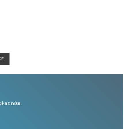
ŠE
kaz níže.