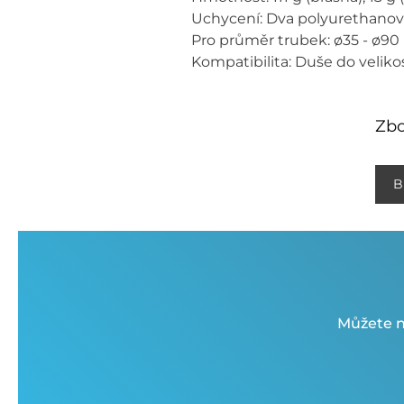
Uchycení: Dva polyurethanov
Pro průměr trubek: ø35 - ø9
Kompatibilita: Duše do velikost
Zbo
B
Můžete n