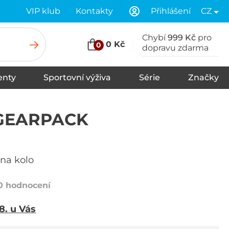
VIP klub
Kontakty
Přihlášení
CZ
Chybí
999 Kč
pro
0 Kč
0
dopravu zdarma
nty
Sportovní výživa
Série
Značky
u
Stany
Spací pytle
Karimatky
GEARPACK
 na kolo
0 hodnocení
 8. u Vás