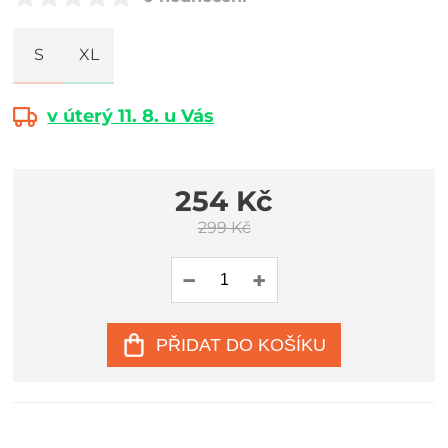
S
XL
v úterý 11. 8. u Vás
254 Kč
299 Kč
PŘIDAT DO KOŠÍKU