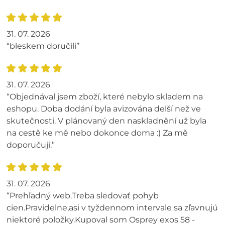
31. 07. 2026
“bleskem doručili”
31. 07. 2026
“Objednával jsem zboží, které nebylo skladem na
eshopu. Doba dodání byla avizována delší než ve
skutečnosti. V plánovaný den naskladnění už byla
na cestě ke mě nebo dokonce doma :) Za mě
doporučuji.”
31. 07. 2026
“Prehľadný web.Treba sledovať pohyb
cien.Pravidelne,asi v tyždennom intervale sa zľavnujú
niektoré položky.Kupoval som Osprey exos 58 -