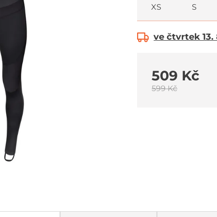
XS
S
ve čtvrtek 13.
509 Kč
599 Kč