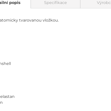
ilní popis
Specifikace
Výrobc
anatomicky tvarovanou vložkou.
hshell
 elastan
an