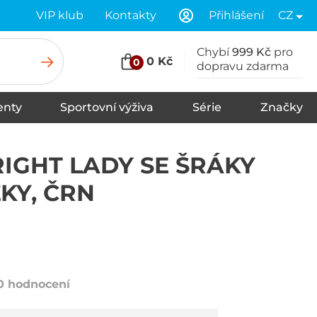
VIP klub
Kontakty
Přihlášení
CZ
Chybí
999 Kč
pro
0 Kč
0
dopravu zdarma
nty
Sportovní výživa
Série
Značky
u
Stany
Spací pytle
Karimatky
IGHT LADY SE ŠRÁKY
KY, ČRN
0 hodnocení