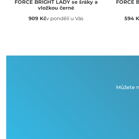
FORCE BRIGHT LADY se šráky a
FORCE B
vložkou černé
909 Kč
v pondělí u Vás
594 
Můžete n