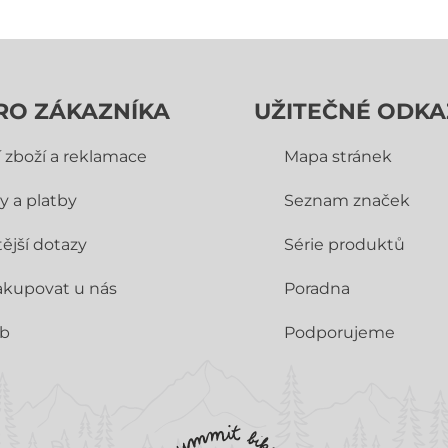
RO ZÁKAZNÍKA
UŽITEČNÉ ODKA
í zboží a reklamace
Mapa stránek
y a platby
Seznam značek
ější dotazy
Série produktů
akupovat u nás
Poradna
ub
Podporujeme