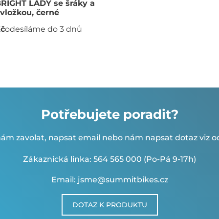
RIGHT LADY se šráky a
vložkou, černé
Kč
odesíláme do 3 dnů
Potřebujete poradit?
ám zavolat, napsat email nebo nám napsat dotaz viz od
Zákaznická linka: 564 565 000 (Po-Pá 9-17h)
Email: jsme@summitbikes.cz
DOTAZ K PRODUKTU