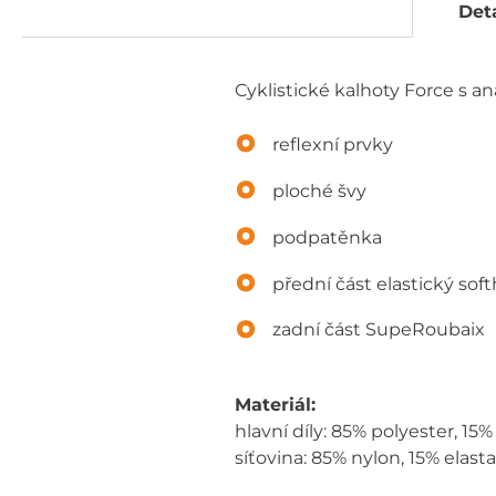
Deta
Cyklistické kalhoty Force s 
reflexní prvky
ploché švy
podpatěnka
přední část elastický soft
zadní část SupeRoubaix
Materiál:
hlavní díly: 85% polyester, 15%
síťovina: 85% nylon, 15% elast