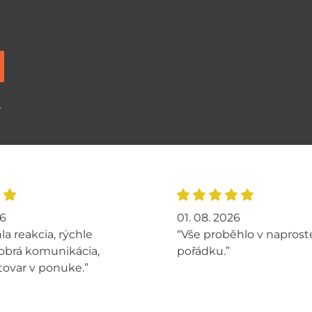
ů
26
01. 08. 2026
la reakcia, rýchle
“Vše proběhlo v napros
obrá komunikácia,
pořádku.”
tovar v ponuke.”