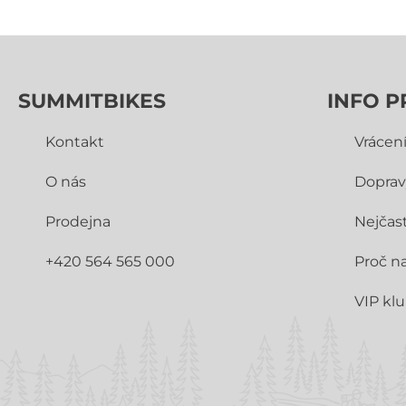
SUMMITBIKES
INFO P
Kontakt
Vrácen
O nás
Doprav
Prodejna
Nejčast
+420 564 565 000
Proč n
VIP kl