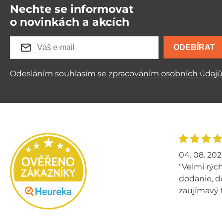
Nechte se informovat
o novinkách a akcích
ODEBÍRAT
Odesláním souhlasím se
zpracováním osobních údaj
04. 08. 20
“Veľmi rých
dodanie, d
zaujímavý 