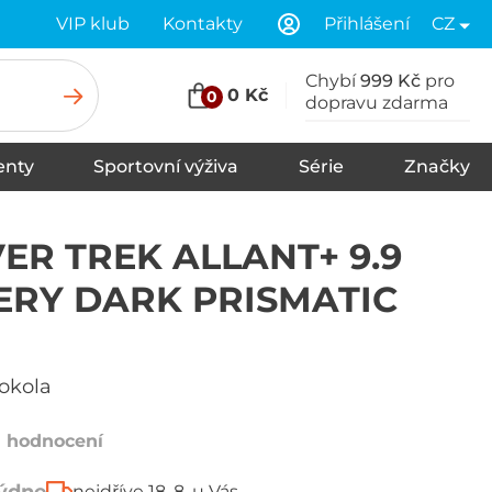
VIP klub
Kontakty
Přihlášení
CZ
Chybí
999 Kč
pro
0 Kč
0
dopravu zdarma
nty
Sportovní výživa
Série
Značky
u
Stany
Spací pytle
Karimatky
ER TREK ALLANT+ 9.9
ERY DARK PRISMATIC
rokola
1 hodnocení
nejdříve 18. 8. u Vás