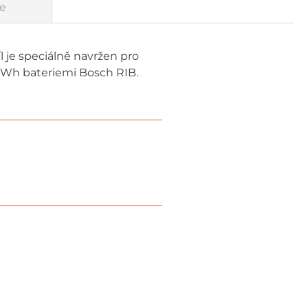
e
l je speciálně navržen pro
25Wh bateriemi Bosch RIB.