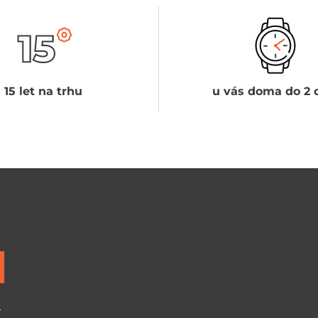
15 let na trhu
u vás doma do 2 
ů