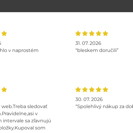
6
31. 07. 2026
hlo v naprostém
“bleskem doručili”
30. 07. 2026
 web.Treba sledovať
“Spolehlivý nákup za do
.Pravidelne,asi v
intervale sa zľavnujú
oložky.Kupoval som