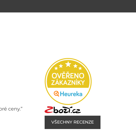
bré ceny.”
VŠECHNY RECENZE