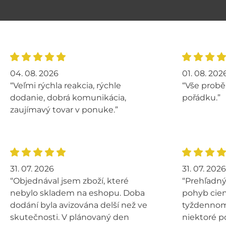
04. 08. 2026
01. 08. 202
“Veľmi rýchla reakcia, rýchle
“Vše probě
dodanie, dobrá komunikácia,
pořádku.”
zaujímavý tovar v ponuke.”
31. 07. 2026
31. 07. 2026
“Objednával jsem zboží, které
“Prehľadný
nebylo skladem na eshopu. Doba
pohyb cien
dodání byla avizována delší než ve
tyždennom 
skutečnosti. V plánovaný den
niektoré p