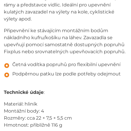
rámy a představce vidlic. Ideální pro upevnění
kulatých zavazadel na výlety na kole, cyklistické
výlety apod.
Připevnění ke stávajícím montážním bodům
nákladního kufru/košíku na láhev. Zavazadla se
upevňují pomocí samostatně dostupných popruhů
Fixplus nebo srovnatelných upevňovacích popruhů.
Četná vodítka popruhů pro flexibilní upevnění
Podpěrnou patku lze podle potřeby odejmout
Technické údaje
:
Materiál: hliník
Montážní body: 4
Rozměry: cca 22 × 7,5 × 5,5 cm
Hmotnost: přibližně 116 g