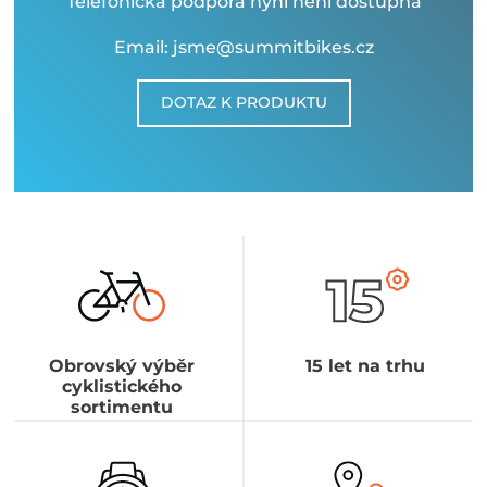
Telefonická podpora nyní není dostupná
Email: jsme@summitbikes.cz
DOTAZ K PRODUKTU
Obrovský výběr
15 let na trhu
cyklistického
sortimentu