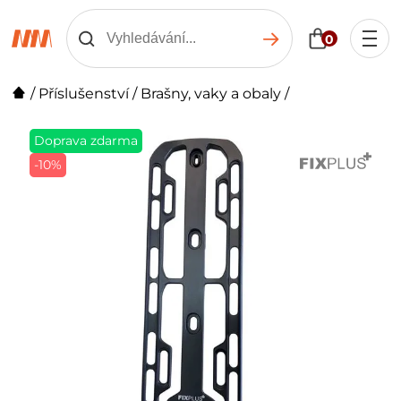
0
/
Příslušenství
/
Brašny, vaky a obaly
/
Doprava zdarma
-10%