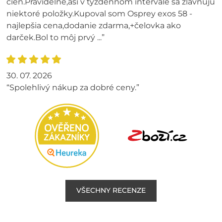
cien.Pravidelne,asi v tyždennom intervale sa zľavnujú
niektoré položky.Kupoval som Osprey exos 58 -
najlepšia cena,dodanie zdarma,+čelovka ako
darček.Bol to môj prvý ...”
30. 07. 2026
“Spolehlivý nákup za dobré ceny.”
VŠECHNY RECENZE