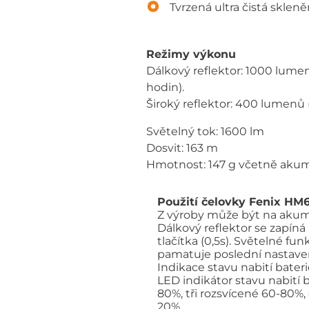
Tvrzená ultra čistá skle
Režimy výkonu
Dálkový reflektor: 1000 lume
hodin).
Široký reflektor: 400 lumenů 
Světelný tok: 1600 lm
Dosvit: 163 m
Hmotnost: 147 g včetně aku
Použití čelovky Fenix HM
Z výroby může být na akumu
Dálkový reflektor se zapíná
tlačítka (0,5s). Světelné fu
pamatuje poslední nastaven
Indikace stavu nabití bater
LED indikátor stavu nabití b
80%, tři rozsvícené 60-80%,
20%.