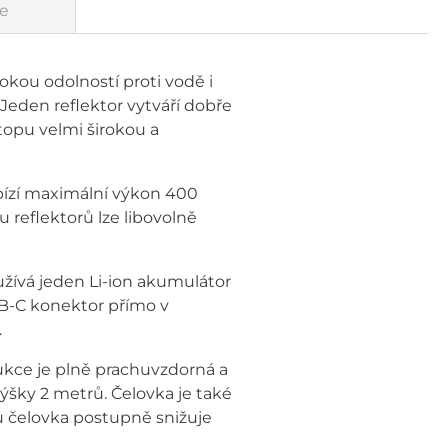
e
okou odolností proti vodě i
eden reflektor vytváří dobře
topu velmi širokou a
abízí maximální výkon 400
u reflektorů lze libovolně
používá jeden Li-ion akumulátor
SB-C konektor přímo v
.
trukce je plně prachuvzdorná a
šky 2 metrů. Čelovka je také
mů čelovka postupně snižuje