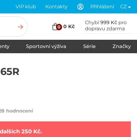
VIP klub
Kontakty
Přihlášení
CZ
Chybí
999 Kč
pro
0 Kč
0
dopravu zdarma
nty
Sportovní výživa
Série
Značky
u
Stany
Spací pytle
Karimatky
65R
28 hodnocení
dalších 250 Kč.