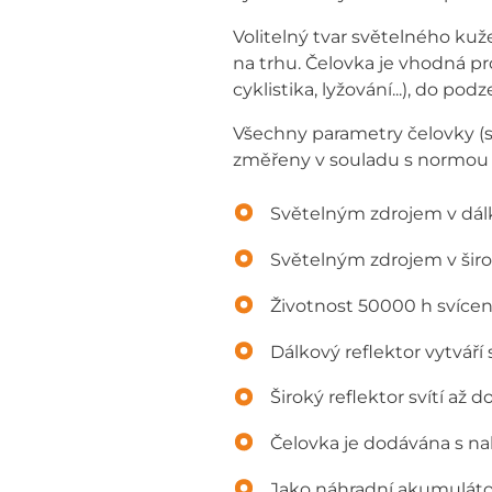
Volitelný tvar světelného kuž
na trhu. Čelovka je vhodná pro
cyklistika, lyžování...), do po
Všechny parametry čelovky (sv
změřeny v souladu s normou
Světelným zdrojem v dál
Světelným zdrojem v širo
Životnost 50000 h svícen
Dálkový reflektor vytváří
Široký reflektor svítí až 
Čelovka je dodávána s n
Jako náhradní akumulátor 