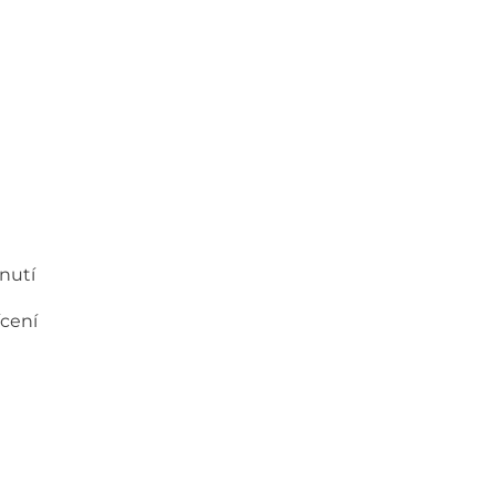
nutí
ícení