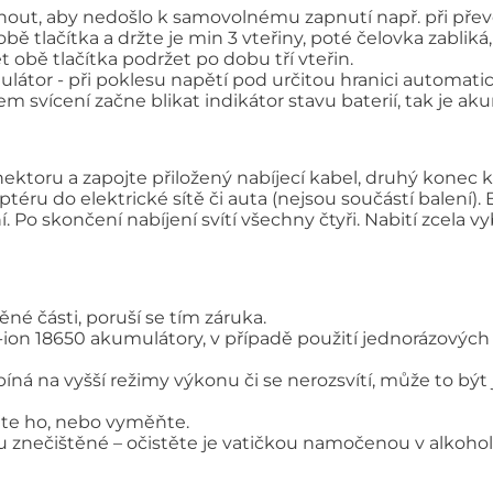
knout, aby nedošlo k samovolnému zapnutí např. při přev
ě tlačítka a držte je min 3 vteřiny, poté čelovka zabliká
 obě tlačítka podržet po dobu tří vteřin.
látor - při poklesu napětí pod určitou hranici automati
svícení začne blikat indikátor stavu baterií, tak je ak
ktoru a zapojte přiložený nabíjecí kabel, druhý konec k
ru do elektrické sítě či auta (nejsou součástí balení).
. Po skončení nabíjení svítí všechny čtyři. Nabití zcela 
né části, poruší se tím záruka.
i-ion 18650 akumulátory, v případě použití jednorázových 
íná na vyšší režimy výkonu či se nerozsvítí, může to být
ijte ho, nebo vyměňte.
u znečištěné – očistěte je vatičkou namočenou v alkohol