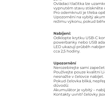
Ovládací tlačítka lze uzam
vypnutém stavu stiskněte ob
Pro odemknutí je třeba opět
Upozornění na vybitý akumu
režimu výkonu, pokud během 
Nabíjení:
Odklopte krytku USB-C kone
powerbanky nebo USB adapté
LED ukazují průběh nabíjení
cca 2,5 hodiny.
Upozornění
Nerozebírejte sami zapečetě
Používejte pouze kvalitní L
nesnažte v čelovce nabíjet.
Pokud čelovka bliká, nepřep
důvodů:
Akumulátor je vybitý – nab
Kontakty uvnitř čelovky jso