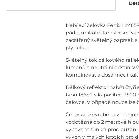
Deta
Nabíjecí čelovka Fenix HM65R 
pádu, unikátní konstrukcí se
zaostřený světelný paprsek s
plynulou.
Světelný tok dálkového refle
lumenů a neutrální odstín svět
kombinovat a dosáhnout tak 
Dálkový reflektor nabízí čtyři
typu 18650 s kapacitou 3500 m
čelovce. V případě nouze lze
Čelovka je vyrobena z magnézio
vodotěsná do 2 metrové hloub
vybavena funkcí prodloužení 
výkon v malých krocích pro do