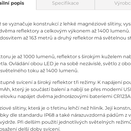
ilní popis
Specifikace
Výrobc
se vyznačuje konstrukcí z lehké magnéziové slitiny, vys
 dvěma reflektory a celkovým výkonem až 1400 lumenů. J
 dosvitem až 163 metrů a druhý reflektor má světelnou s
ktoru je až 1000 lumenů, reflektor s širokým kuželem n
la. Ovládání obou LED je na sobě nezávislé, světlo z obo
světelného toku až 1400 lumenů.
 stupně svícení a široký reflektor tři režimy. K napájení 
Ah, který je součástí balení a nabíjí se přes moderní U
 čelovku napájet dvěma jednorázovými bateriemi CR123A
vé slitiny, která je o třetinu lehčí než hliník. Její kons
ky dle standardu IP68 a také nárazuvzdorná pádům z vý
výdrže. Při delším použití jednotlivých světelných reži
sažení delší doby svícení.