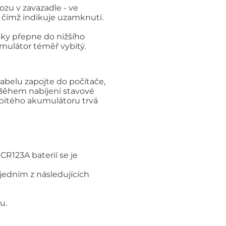
ozu v zavazadle - ve
, čímž indikuje uzamknutí.
cky přepne do nižšího
umulátor téměř vybitý.
abelu zapojte do počítače,
 Během nabíjení stavové
vybitého akumulátoru trvá
CR123A baterií se je
 jedním z následujících
u.