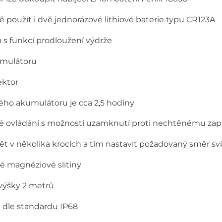
ně použít i dvě jednorázové lithiové baterie typu CR123A
 s funkcí prodloužení výdrže
umulátoru
ektor
tého akumulátoru je cca 2,5 hodiny
é ovládání s možností uzamknutí proti nechtěnému zap
t v několika krocích a tím nastavit požadovaný směr sv
é magnéziové slitiny
výšky 2 metrů
 dle standardu IP68