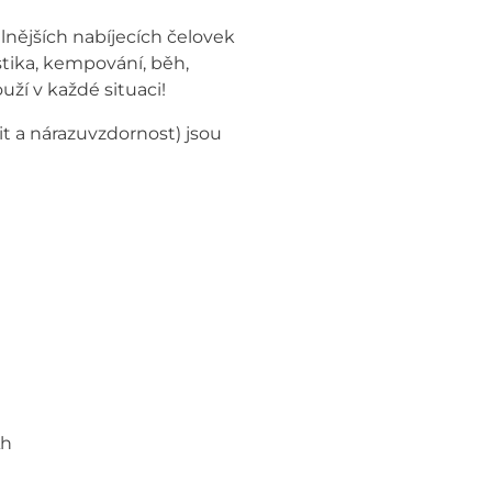
lnějších nabíjecích čelovek
istika, kempování, běh,
ouží v každé situaci!
t a nárazuvzdornost) jsou
Ah