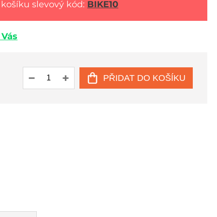
 košíku slevový kód:
BIKE10
u Vás
PŘIDAT DO KOŠÍKU