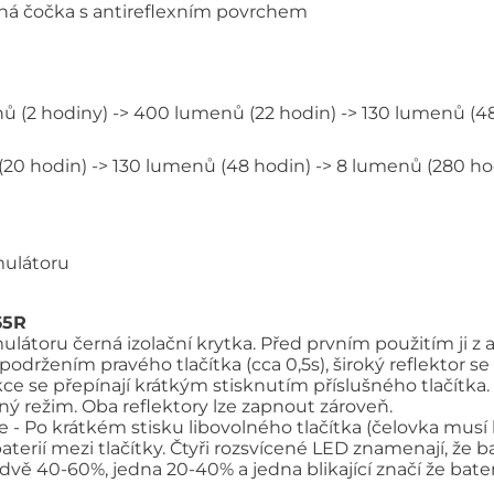
něná čočka s antireflexním povrchem
nů (2 hodiny) -> 400 lumenů (22 hodin) -> 130 lumenů (4
(20 hodin) -> 130 lumenů (48 hodin) -> 8 lumenů (280 ho
mulátoru
65R
látoru černá izolační krytka. Před prvním použitím ji z
 podržením pravého tlačítka (cca 0,5s), široký reflektor 
nkce se přepínají krátkým stisknutím příslušného tlačítka.
ý režim. Oba reflektory lze zapnout zároveň.
ie - Po krátkém stisku libovolného tlačítka (čelovka musí
aterií mezi tlačítky. Čtyři rozsvícené LED znamenají, že ba
 dvě 40-60%, jedna 20-40% a jedna blikající značí že bat