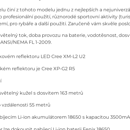
elu činí z tohoto modelu jednu z nejlepších a nejuniverzá
 profesionální použití, různorodé sportovní aktivity (tur
dzemí, pro rybáře a další použití. Zaručeně vám skvěle posl
ětelný tok, doba provozu na baterie, vodotěsnost, dosvi
 ANSI/NEMA FL 1-2009.
kovém reflektoru LED Cree XM-L2 U2
kém reflektoru je Cree XP-G2 R5
í
 světelný kužel s dosvitem 163 metrů
do vzdálenosti 55 metrů
abíjecím Li-ion akumulátorem 18650 s kapacitou 3500m
lze dokoupit nabíjecí Li-ion baterii Fenix 18650