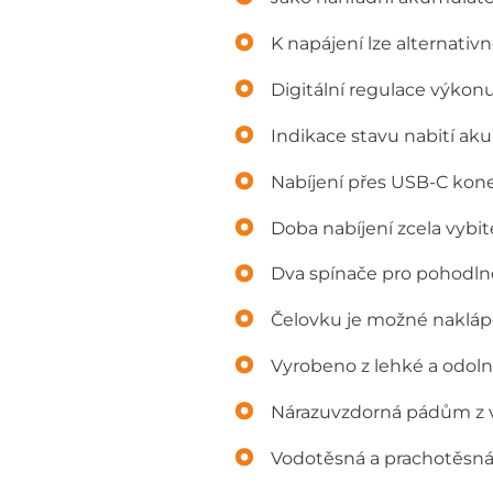
K napájení lze alternativ
Digitální regulace výkonu
Indikace stavu nabití ak
Nabíjení přes USB-C kon
Doba nabíjení zcela vybi
Dva spínače pro pohodln
Čelovku je možné naklápě
Vyrobeno z lehké a odoln
Nárazuvzdorná pádům z 
Vodotěsná a prachotěsná