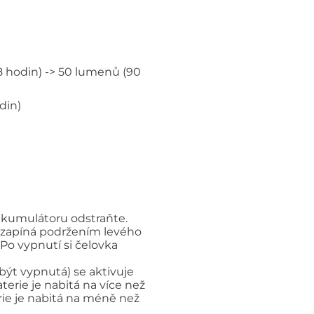
8 hodin) -> 50 lumenů (90
din)
 akumulátoru odstraňte.
se zapíná podržením levého
 Po vypnutí si čelovka
 být vypnutá) se aktivuje
terie je nabitá na více než
erie je nabitá na méně než