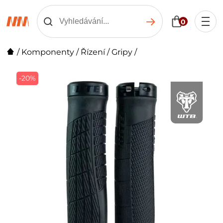
0
/
Komponenty
/
Řízení
/
Gripy
/
-20%