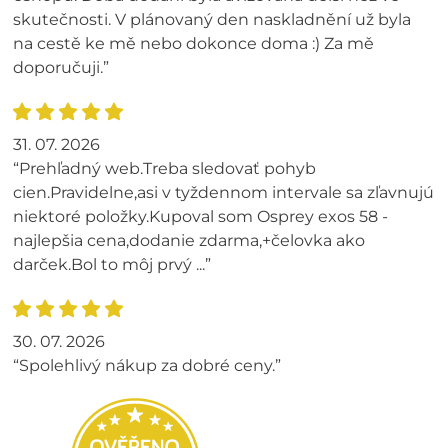
skutečnosti. V plánovaný den naskladnění už byla
na cestě ke mě nebo dokonce doma :) Za mě
doporučuji.”
31. 07. 2026
“Prehľadný web.Treba sledovať pohyb
cien.Pravidelne,asi v tyždennom intervale sa zľavnujú
niektoré položky.Kupoval som Osprey exos 58 -
najlepšia cena,dodanie zdarma,+čelovka ako
darček.Bol to môj prvý ...”
30. 07. 2026
“Spolehlivý nákup za dobré ceny.”