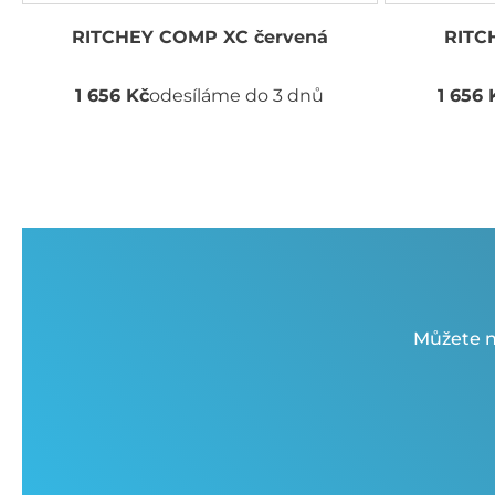
RITCHEY COMP XC červená
RITC
1 656 Kč
odesíláme do 3 dnů
1 656 
Můžete n