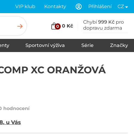
VIP klub
Kontakty
Přihlášení
CZ
Chybí
999 Kč
pro
0 Kč
0
dopravu zdarma
nty
Sportovní výživa
Série
Značky
u
Stany
Spací pytle
Karimatky
COMP XC ORANŽOVÁ
0 hodnocení
 8. u Vás