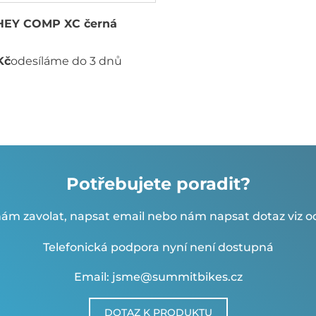
HEY COMP XC černá
Kč
odesíláme do 3 dnů
Potřebujete poradit?
ám zavolat, napsat email nebo nám napsat dotaz viz od
Telefonická podpora nyní není dostupná
Email: jsme@summitbikes.cz
DOTAZ K PRODUKTU