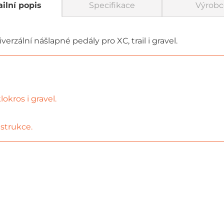
ilní popis
Specifikace
Výrobc
rzální nášlapné pedály pro XC, trail i gravel.
lokros i gravel.
strukce.