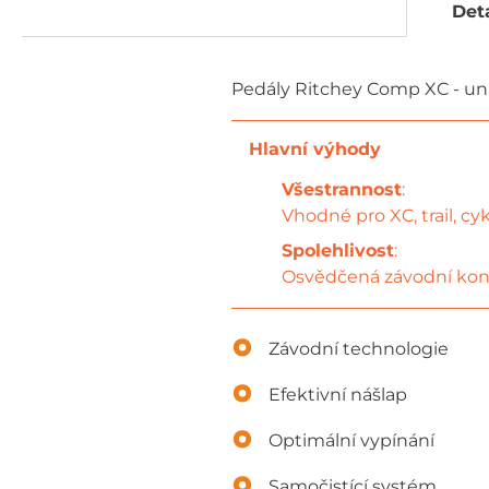
Deta
Pedály Ritchey Comp XC - unive
Všestrannost
:
Vhodné pro XC, trail, cyk
Spolehlivost
:
Osvědčená závodní kon
Závodní technologie
Efektivní nášlap
Optimální vypínání
Samočistící systém