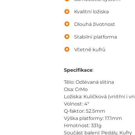
Kvalitní ložiska
Dlouhá životnost
Stabilní platforma
Včetně kufrů
Specifikace
:
Tělo: Odlévaná slitina
Osa: CrMo
Ložiska: Kuličková (vnitřní i vn
Volnost: 4°
Q-faktor: 52.5mm
Výška platformy: 17.1mm
Hmotnost: 331g
Součást balení: Pedály, Kufry