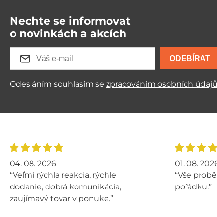
Nechte se informovat
o novinkách a akcích
ODEBÍRAT
Odesláním souhlasím se
zpracováním osobních údaj
04. 08. 2026
01. 08. 202
“Veľmi rýchla reakcia, rýchle
“Vše probě
dodanie, dobrá komunikácia,
pořádku.”
zaujímavý tovar v ponuke.”