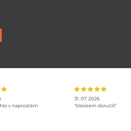
ů
6
31. 07. 2026
hlo v naprostém
“bleskem doručili”