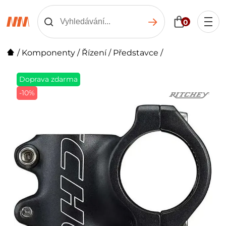
0
/
Komponenty
/
Řízení
/
Představce
/
Doprava zdarma
-10%