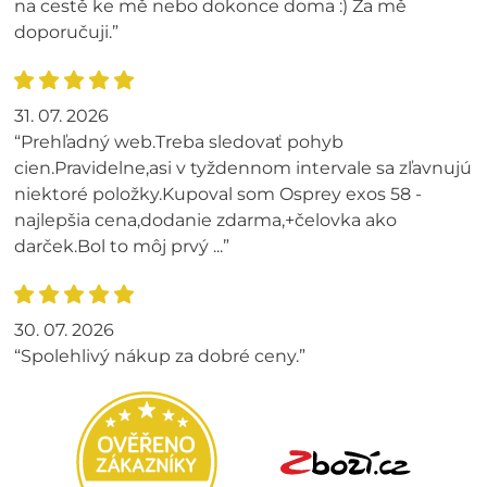
na cestě ke mě nebo dokonce doma :) Za mě
doporučuji.”
31. 07. 2026
“Prehľadný web.Treba sledovať pohyb
cien.Pravidelne,asi v tyždennom intervale sa zľavnujú
niektoré položky.Kupoval som Osprey exos 58 -
najlepšia cena,dodanie zdarma,+čelovka ako
darček.Bol to môj prvý ...”
30. 07. 2026
“Spolehlivý nákup za dobré ceny.”