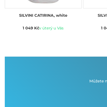
SILVINI CATIRINA, white
SILV
1 049 Kč
v úterý u Vás
1 
Můžete n