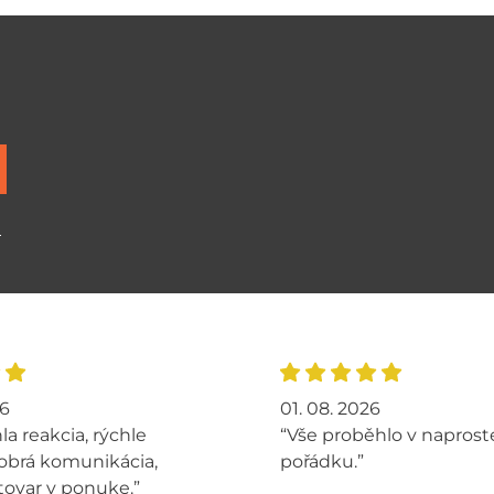
ů
26
01. 08. 2026
la reakcia, rýchle
“Vše proběhlo v napros
obrá komunikácia,
pořádku.”
tovar v ponuke.”