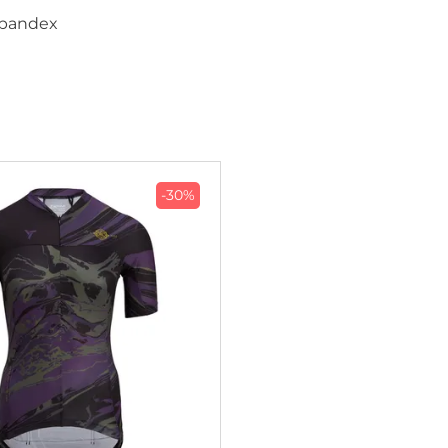
spandex
-30%