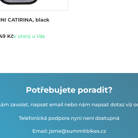
INI CATIRINA, black
049 Kč
v úterý u Vás
Potřebujete poradit?
ám zavolat, napsat email nebo nám napsat dotaz viz od
Telefonická podpora nyní není dostupná
Email: jsme@summitbikes.cz