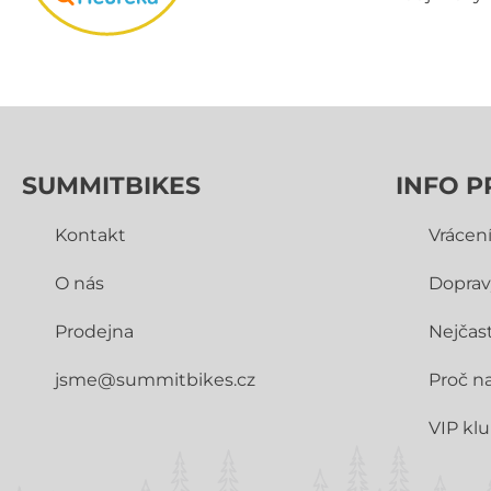
SUMMITBIKES
INFO P
Kontakt
Vrácen
O nás
Doprav
Prodejna
Nejčast
jsme@summitbikes.cz
Proč n
VIP kl