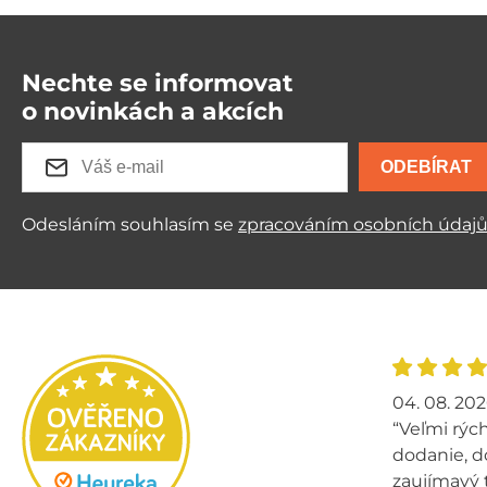
Nechte se informovat
o novinkách a akcích
ODEBÍRAT
Odesláním souhlasím se
zpracováním osobních údaj
04. 08. 20
“Veľmi rých
dodanie, d
zaujímavý 