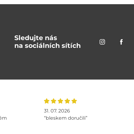
Sledujte nás
na sociálních sítích
31. 07. 2026
tém
“bleskem doručili”