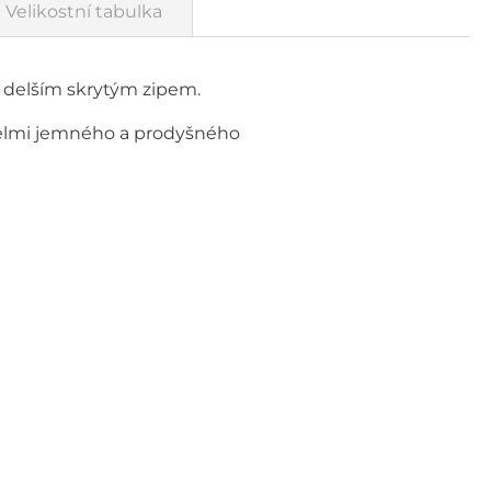
Velikostní tabulka
s delším skrytým zipem.
 velmi jemného a prodyšného