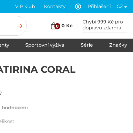
VIP klub
Kontakty
Přihlášení
CZ
Chybí
999 Kč
pro
0 Kč
0
dopravu zdarma
nty
Sportovní výživa
Série
Značky
u
Stany
Spací pytle
Karimatky
TIRINA CORAL
ý
1 hodnocení
elikost