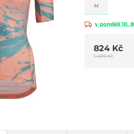
M
v pondělí 10. 8
824 Kč
1 499 Kč