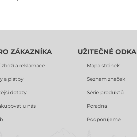
RO ZÁKAZNÍKA
UŽITEČNÉ ODKA
í zboží a reklamace
Mapa stránek
y a platby
Seznam značek
ější dotazy
Série produktů
akupovat u nás
Poradna
ub
Podporujeme