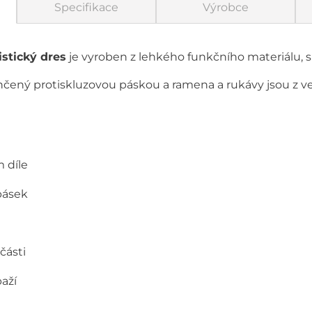
Specifikace
Výrobce
istický dres
je vyroben z lehkého funkčního materiálu, 
ončený protiskluzovou páskou a ramena a rukávy jsou z
 díle
pásek
části
aží