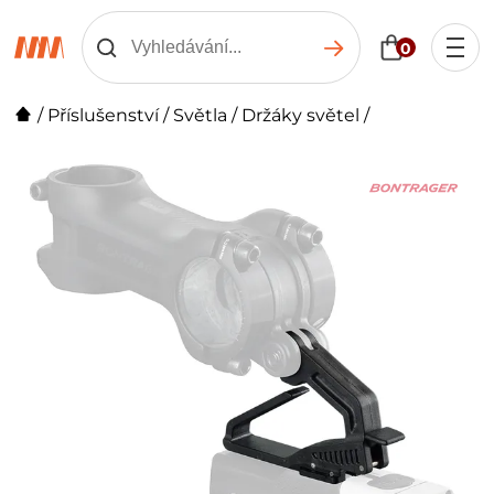
0
/
Příslušenství
/
Světla
/
Držáky světel
/