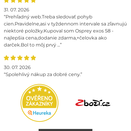
31. 07. 2026
“Prehľadný web.Treba sledovať pohyb
cien.Pravidelne,asi v tyždennom intervale sa zľavnujú
niektoré položky.Kupoval som Osprey exos 58 -
najlepšia cena,dodanie zdarma,+čelovka ako
darček.Bol to môj prvý ...”
30. 07. 2026
“Spolehlivý nákup za dobré ceny.”