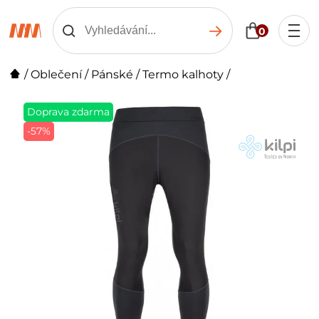
0
/
Oblečení
/
Pánské
/
Termo kalhoty
/
Doprava zdarma
-57%