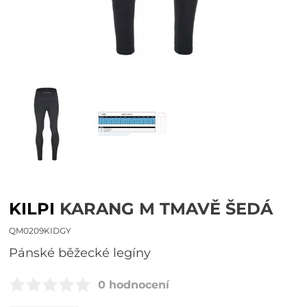
KILPI
KARANG M TMAVĚ ŠEDÁ
QM0209KIDGY
Pánské běžecké legíny
0 hodnocení