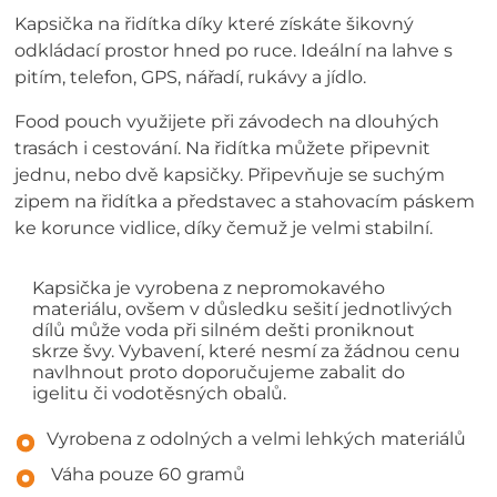
Kapsička na řidítka díky které získáte šikovný
odkládací prostor hned po ruce. Ideální na lahve s
pitím, telefon, GPS, nářadí, rukávy a jídlo.
Food pouch využijete při závodech na dlouhých
trasách i cestování. Na řidítka můžete připevnit
jednu, nebo dvě kapsičky. Připevňuje se suchým
zipem na řidítka a představec a stahovacím páskem
ke korunce vidlice, díky čemuž je velmi stabilní.
Kapsička je vyrobena z nepromokavého
materiálu, ovšem v důsledku sešití jednotlivých
dílů může voda při silném dešti proniknout
skrze švy. Vybavení, které nesmí za žádnou cenu
navlhnout proto doporučujeme zabalit do
igelitu či vodotěsných obalů.
Vyrobena z odolných a velmi lehkých materiálů
Váha pouze 60 gramů