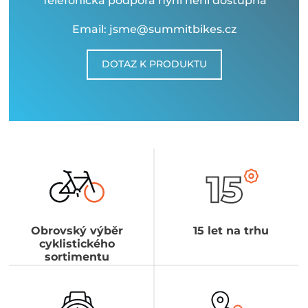
Telefonická podpora nyní není dostupná
Email: jsme@summitbikes.cz
DOTAZ K PRODUKTU
Obrovský výběr
15 let na trhu
cyklistického
sortimentu