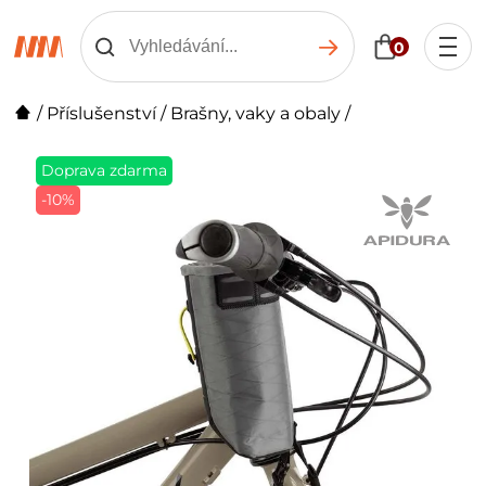
0
/
Příslušenství
/
Brašny, vaky a obaly
/
Doprava zdarma
-10%