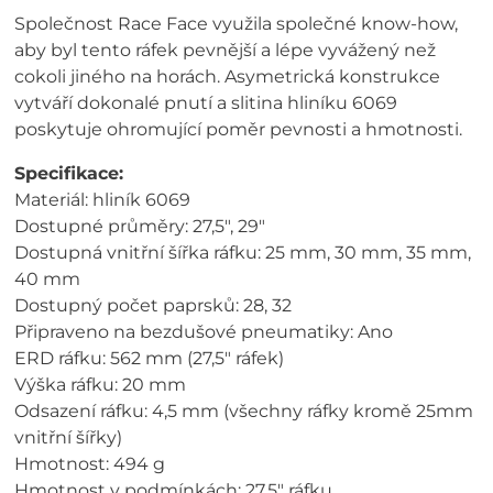
Společnost Race Face využila společné know-how,
aby byl tento ráfek pevnější a lépe vyvážený než
cokoli jiného na horách. Asymetrická konstrukce
vytváří dokonalé pnutí a slitina hliníku 6069
poskytuje ohromující poměr pevnosti a hmotnosti.
Specifikace:
Materiál: hliník 6069
Dostupné průměry: 27,5", 29"
Dostupná vnitřní šířka ráfku: 25 mm, 30 mm, 35 mm,
40 mm
Dostupný počet paprsků: 28, 32
Připraveno na bezdušové pneumatiky: Ano
ERD ráfku: 562 mm (27,5" ráfek)
Výška ráfku: 20 mm
Odsazení ráfku: 4,5 mm (všechny ráfky kromě 25mm
vnitřní šířky)
Hmotnost: 494 g
Hmotnost v podmínkách: 27,5" ráfku