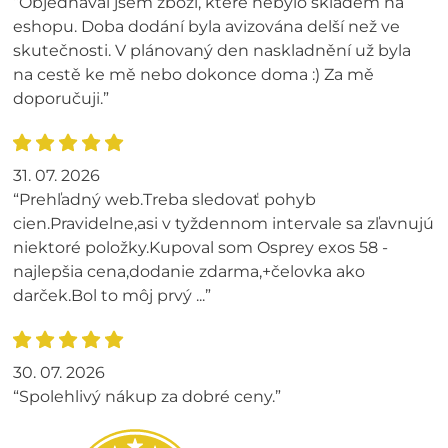
“Objednával jsem zboží, které nebylo skladem na
eshopu. Doba dodání byla avizována delší než ve
skutečnosti. V plánovaný den naskladnění už byla
na cestě ke mě nebo dokonce doma :) Za mě
doporučuji.”
31. 07. 2026
“Prehľadný web.Treba sledovať pohyb
cien.Pravidelne,asi v tyždennom intervale sa zľavnujú
niektoré položky.Kupoval som Osprey exos 58 -
najlepšia cena,dodanie zdarma,+čelovka ako
darček.Bol to môj prvý ...”
30. 07. 2026
“Spolehlivý nákup za dobré ceny.”