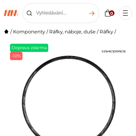
0
/
Komponenty
/
Ráfky, náboje, duše
/
Ráfky
/
Doprava zdarma
-10%