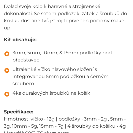
Dolaď svoje kolo k barevné a strojírenské
dokonalosti. Se setem podložek, zátek a šroubků do
košíku dostane tvůj stroj teprve ten pořádný make-
up.
Kit obsahuje:
3mm, 5mm, 10mm, & 15mm podložky pod
představec
ultralehké víčko hlavového složení s
integrovanou 5mm podložkou a černým
šroubem
4ks duralových šroubků na košík
Specifikace:
Hmotnost: víčko • 12g | podložky • 3mm - 2g , 5mm -
3g, 10mm - 5g, 15mm - 7g | 4 šroubky do košíku • 4g