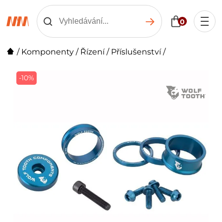
0
/
Komponenty
/
Řízení
/
Příslušenství
/
-10%