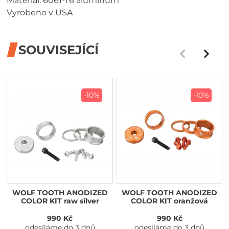
Materiál: 6061-T6 aluminum
Vyrobeno v USA
SOUVISEJÍCÍ
-10%
-10%
WOLF TOOTH ANODIZED
WOLF TOOTH ANODIZED
COLOR KIT raw silver
COLOR KIT oranžová
990 Kč
990 Kč
odesíláme do 3 dnů
odesíláme do 3 dnů